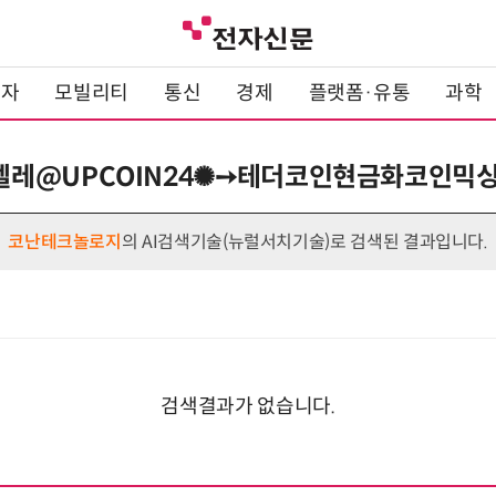
전자
모빌리티
통신
경제
플랫폼·유통
과학
 : 텔레@UPCOIN24✺➙테더코인현금화코인믹
코난테크놀로지
의 AI검색기술(뉴럴서치기술)로 검색된 결과입니다.
검색결과가 없습니다.