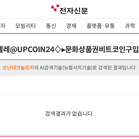
전자
모빌리티
통신
경제
플랫폼·유통
과학
 : 텔레@UPCOIN24♢▸문화상품권비트코인
코난테크놀로지
의 AI검색기술(뉴럴서치기술)로 검색된 결과입니다.
검색결과가 없습니다.