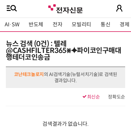
AI·SW
반도체
전자
모빌리티
통신
경제
뉴스 검색 (0건) : 텔레
@CASHFILTER365⨳⯌파이코인구매대
행테더코인송금
코난테크놀로지
의 AI검색기술(뉴럴서치기술)로 검색된
결과입니다.
최신순
정확도순
검색결과가 없습니다.