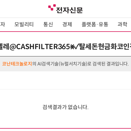
전자
모빌리티
통신
경제
플랫폼·유통
과학
 : 텔레@CASHFILTER365⨳✓탈세돈현금화코
코난테크놀로지
의 AI검색기술(뉴럴서치기술)로 검색된 결과입니다.
검색결과가 없습니다.