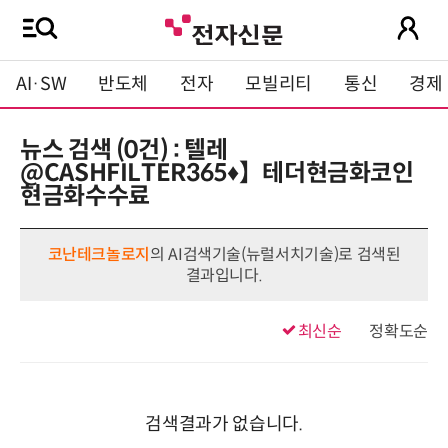
AI·SW
반도체
전자
모빌리티
통신
경제
뉴스 검색 (0건) : 텔레
@CASHFILTER365♦】테더현금화코인
현금화수수료
코난테크놀로지
의 AI검색기술(뉴럴서치기술)로 검색된
결과입니다.
최신순
정확도순
검색결과가 없습니다.