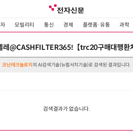
전자
모빌리티
통신
경제
플랫폼·유통
과학
: 텔레@CASHFILTER365ǃ【trc20구매대행
코난테크놀로지
의 AI검색기술(뉴럴서치기술)로 검색된 결과입니다.
검색결과가 없습니다.