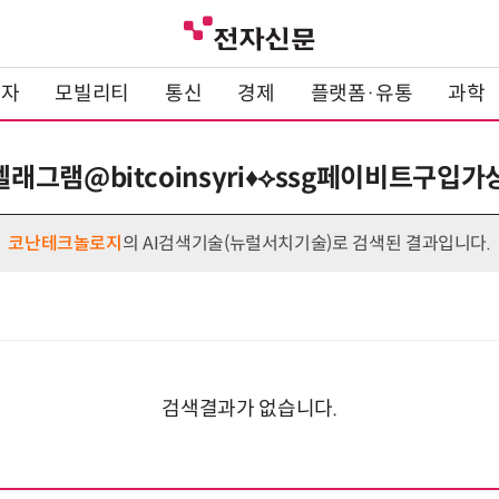
전자
모빌리티
통신
경제
플랫폼·유통
과학
: 텔래그램@bitcoinsyri♦⟡ssg페이비트구
코난테크놀로지
의 AI검색기술(뉴럴서치기술)로 검색된 결과입니다.
검색결과가 없습니다.