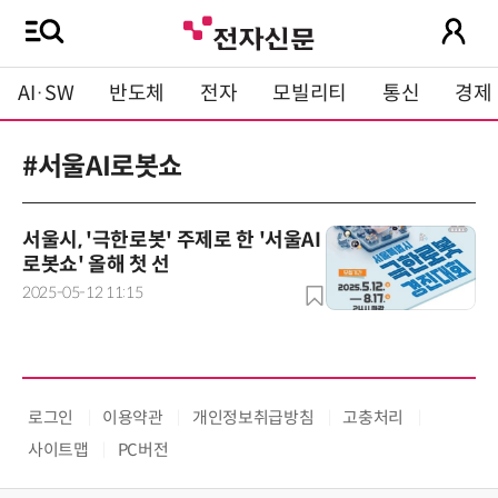
AI·SW
반도체
전자
모빌리티
통신
경제
#서울AI로봇쇼
서울시, '극한로봇' 주제로 한 '서울AI
로봇쇼' 올해 첫 선
2025-05-12 11:15
로그인
이용약관
개인정보취급방침
고충처리
사이트맵
PC버전