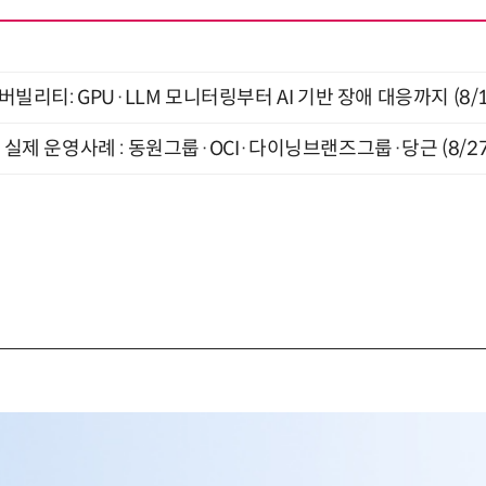
저버빌리티: GPU·LLM 모니터링부터 AI 기반 장애 대응까지 (8/
장 실제 운영사례 : 동원그룹·OCI·다이닝브랜즈그룹·당근 (8/27