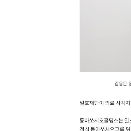
김용운 
일호재단이 의료 사각지
동아쏘시오홀딩스는 일호
정석 동아쏘시오그룹 위