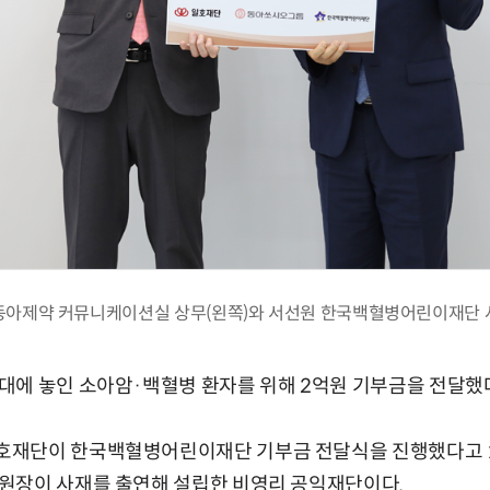
동아제약 커뮤니케이션실 상무(왼쪽)와 서선원 한국백혈병어린이재단 
대에 놓인 소아암·백혈병 환자를 위해 2억원 기부금을 전달했
재단이 한국백혈병어린이재단 기부금 전달식을 진행했다고 11
원장이 사재를 출연해 설립한 비영리 공익재단이다.