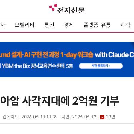
전자
모빌리티
통신
경제
플랫폼·유통
과학
소아암 사각지대에 2억원 기부
업데이트 : 2026-06-11 11:39
지면 :
2026-06-12
23면