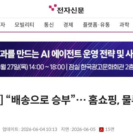
전자
모빌리티
통신
경제
플랫폼·유통
과학
 “배송으로 승부”… 홈쇼핑, 물
업데이트 : 2026-06-04 10:13
지면 :
2026-06-05
15면