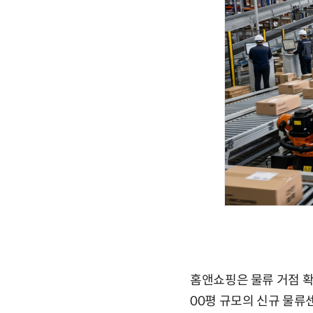
홈앤쇼핑은 물류 거점 확
00평 규모의 신규 물류센