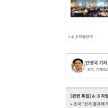
6·3 지방선거
안영국 기자
KTC 기계IS
[관련 특집]
6·3 지
조국 “선거 결과에 