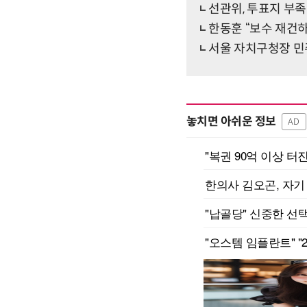
선관위, 투표지 부
한동훈 “보수 재건
서울 자치구청장 민
놓치면 아쉬운 정보
AD