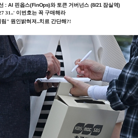
 : AI 핀옵스(FinOps)와 토큰 거버넌스 (8/21 잠실역)