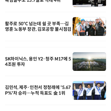
폭염일수도 15.7일로 역대 4위
활주로 50℃ 넘는데 쉴 곳 부족…김
영훈 노동부 장관, 김포공항 불시점검
SK하이닉스, 용인 Y2·청주 M17에 5
4조원 투자
김민석, 제주·인천서 정청래에 '5.67
P%'차 승리…누적 득표도 金 1위