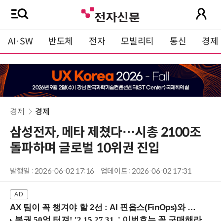
AI·SW
반도체
전자
모빌리티
통신
경제
경제
경제
삼성전자, 메타 제쳤다…시총 2100조
돌파하며 글로벌 10위권 진입
발행일 : 2026-06-02 17:16
업데이트 : 2026-06-02 17:31
AX 팀이 꼭 챙겨야 할 2선 : AI 핀옵스(FinOps)와 토큰 거버넌스 (8/21 잠실역)