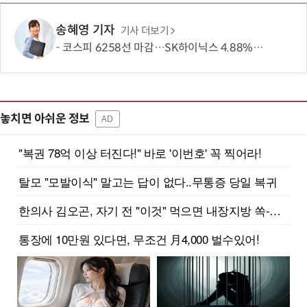
송혜영 기자
기사 더보기
코스피 6258선 마감…SK하이닉스 4.88% 내려
놓치면 아쉬운 정보
AD