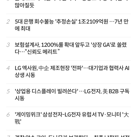
많아질듯
2
5대 은행 회수불능 '추정손실' 1조2109억원 …7년 만
에 최대
3
보험설계사, 1200%룰 확대 앞두고 '상장 GA'로 쏠렸
다…“신뢰도 메리트”
4
LG 엑사원, 中企 제조현장 '전파'…대기업과 협력사 AI
상생 시동
5
'상업용 디스플레이 빌려쓴다' …LG전자, 美 B2B 구독
시동
6
'게이밍위크' 삼성전자-LG전자 유럽서 TV·모니터 '大
戰'