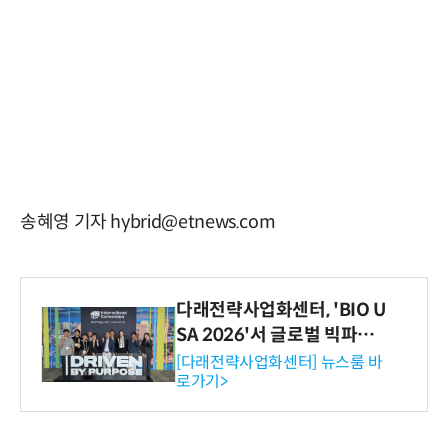
송혜영 기자 hybrid@etnews.com
다래전략사업화센터, 'BIO U
SA 2026'서 글로벌 빅파마
와의 비즈니스 미팅 지원…K
[다래전략사업화센터] 뉴스룸 바
로가기>
-바이오 해외 진출 교두보 확
보