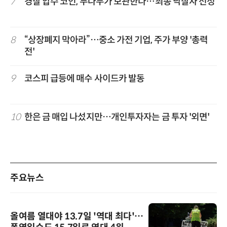
7
경찰 압수 코인, 두나무가 보관한다…최종 낙찰자 선정
8
“상장폐지 막아라”…중소 가전 기업, 주가 부양 '총력
전'
9
코스피 급등에 매수 사이드카 발동
10
한은 금 매입 나섰지만…개인투자자는 금 투자 '외면'
주요뉴스
올여름 열대야 13.7일 '역대 최다'…