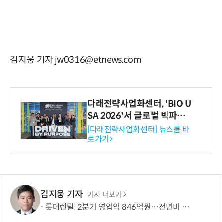
김지웅 기자 jw0316@etnews.com
다래전략사업화센터, 'BIO U
SA 2026'서 글로벌 빅파마
와의 비즈니스 미팅 지원…K
[다래전략사업화센터] 뉴스룸 바
로가기>
-바이오 해외 진출 교두보 확
보
김지웅 기자
기사 더보기
롯데렌탈, 2분기 영업익 846억원…전년비 9.6% 증가