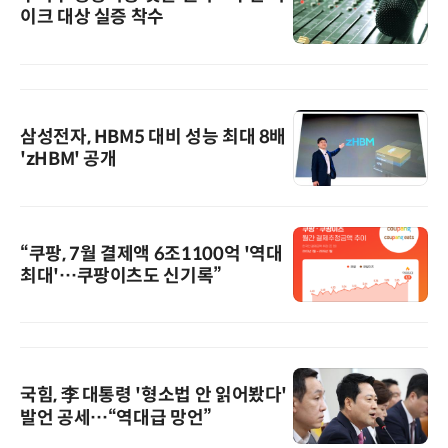
이크 대상 실증 착수
삼성전자, HBM5 대비 성능 최대 8배
'zHBM' 공개
“쿠팡, 7월 결제액 6조1100억 '역대
최대'…쿠팡이츠도 신기록”
국힘, 李 대통령 '형소법 안 읽어봤다'
발언 공세…“역대급 망언”