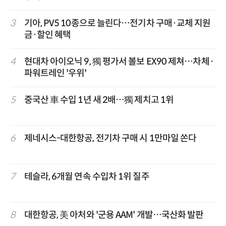
3
기아, PV5 10종으로 늘린다…전기차 구매·교체 지원
금·할인 혜택
4
현대차 아이오닉 9, 獨 평가서 볼보 EX90 제쳐…차체·
파워트레인 '우위'
5
중국산 車 수입 1년 새 2배…獨 제치고 1위
6
제네시스-대한항공, 전기차 구매 시 1만마일 쏜다
7
테슬라, 6개월 연속 수입차 1위 질주
8
대한항공, 美 아처와 '군용 AAM' 개발…국산화 발판