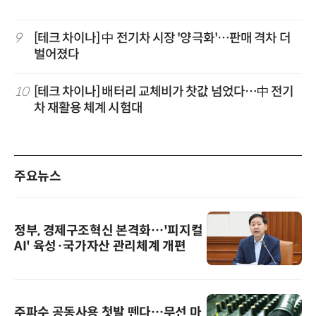
9
[테크 차이나] 中 전기차 시장 '양극화'…판매 격차 더
벌어졌다
10
[테크 차이나] 배터리 교체비가 찻값 넘었다…中 전기
차 재활용 체계 시험대
주요뉴스
정부, 경제구조혁신 본격화…'피지컬
AI' 육성·국가자산 관리체계 개편
주파수 공동사용 첫발 뗀다…무선 마