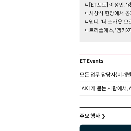
[ET포토] 이성민, 
시상식 현장에서 공
웬디, '더 스카웃'으
트리플에스, '엠카X
ET Events
모든 업무 담당자(비개발자
“AI에게 묻는 사람에서, A
주요 행사
❯