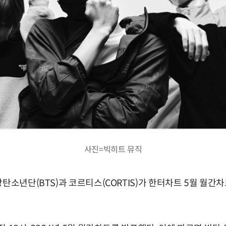
사진=빅히트 뮤직
방탄소년단(BTS)과 코르티스(CORTIS)가 한터차트 5월 월