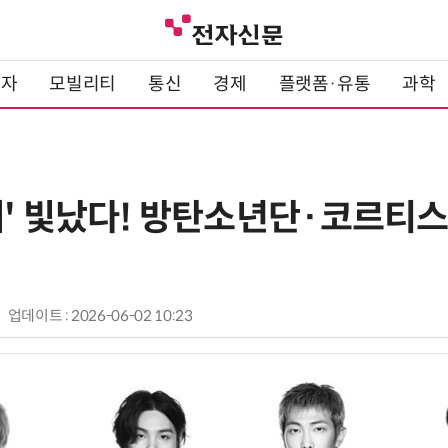
전자
모빌리티
통신
경제
플랫폼·유통
과학
' 빛났다! 방탄소년단·코르티스,
업데이트 : 2026-06-02 10:23