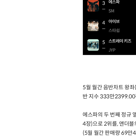
5월 월간 음반차트 왕좌는
반 지수 333만2399.0
에스파의 두 번째 정규 앨범
4장)으로 2위를, 앤더블의 
(5월 월간 판매량 69만