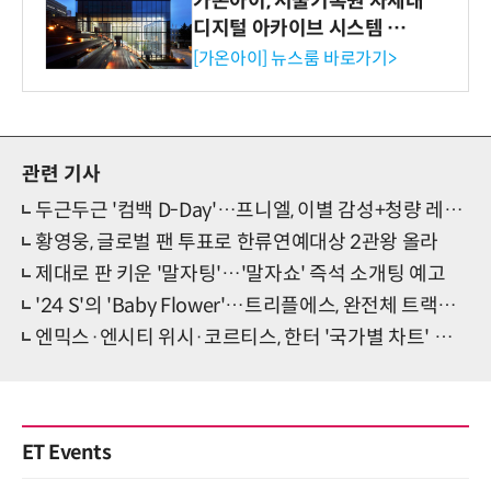
가온아이, 서울기록원 차세대
디지털 아카이브 시스템 구축
수행
[가온아이] 뉴스룸 바로가기>
관련 기사
두근두근 '컴백 D-Day'…프니엘, 이별 감성+청량 레트로 'IDKI'
황영웅, 글로벌 팬 투표로 한류연예대상 2관왕 올라
제대로 판 키운 '말자팅'…'말자쇼' 즉석 소개팅 예고
'24 S'의 'Baby Flower'…트리플에스, 완전체 트랙리스트 선물
엔믹스·엔시티 위시·코르티스, 한터 '국가별 차트' 정상 등극
ET Events