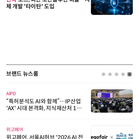
체 개발 '타이탄' 도입
브랜드 뉴스룸
AIPD
“특허분석도 AI와 함께”…IP산업
'AX' 시대 본격화, 지식재산처 1호
AI IP데이터분석사 탄생
위고페어
위고페어, 서울AI허브 '2026 AI 전