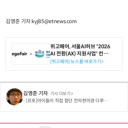
김영준 기자 kyj85@etnews.com
위고페어, 서울AI허브 '2026
AI 전환(AX) 지원사업' 컨소
시엄 선정
[위고페어] 뉴스룸 바로가기>
김영준 기자
기사 더보기
[르포]아이들이 직접 첨단 전자현미경 다루며 과학원리 체득...과학체험 제공 '주니어닥터' 현장