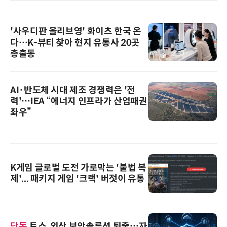
'사우디판 올리브영' 화이츠 한국 온
다…K-뷰티 찾아 현지 유통사 20곳
총출동
AI·반도체 시대 제조 경쟁력은 '전
력'…IEA “에너지 인프라가 산업패권
좌우”
K게임 글로벌 도전 가로막는 '불법 복
제'... 패키지 게임 '크랙' 버젓이 유통
단독
토스, 외산 보안솔루션 퇴출…자