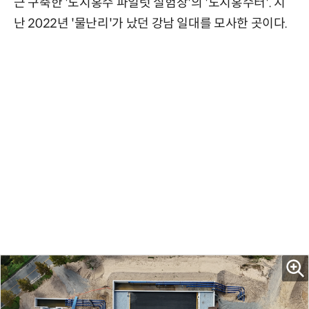
근 구축한 '도시홍수 파일럿 실험장'의 '도시홍수터'. 지
난 2022년 '물난리'가 났던 강남 일대를 모사한 곳이다.