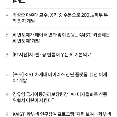
본궤도
4
박성준 아주대 교수, 공기 중 수분으로 200㎛ 피부 부
착 전지 개발
5
AI 반도체가 데이터 변화 맞춰 반응...KAIST, '카멜레온
AI 반도체' 개발
6
[ET시선]지·필·공 빈틈 메우는 AI 기본의료
7
[포토] KIST 차세대 바이러스 진단 플랫폼 '퓨전 어세
이' 개발
8
김유임 국가아동권리보장원장 “AI·디지털화로 신종
위협서 어린이 지킨다”
9
KAIST '학부생 연구참여 프로그램' 저력 보여…학부생