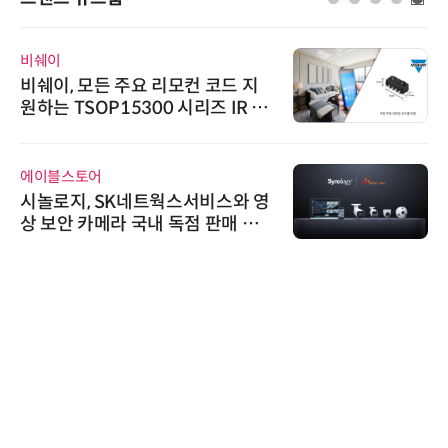
비쉐이
비쉐이, 모든 주요 리모컨 코드 지
원하는 TSOP15300 시리즈 IR 수
신기 출시
에이블스토어
시놀로지, SK네트웍스서비스와 영
상 보안 카메라 국내 독점 판매 파
트너십 체결