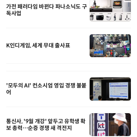
가전 패러다임 바뀐다 파나소닉도 구
독사업
K인디게임, 세계 무대 출사표
'모두의 AI' 컨소시엄 영입 경쟁 불붙
어
통신사, '9월 개강' 앞두고 유학생 확
보 총력…순증 경쟁 새 격전지