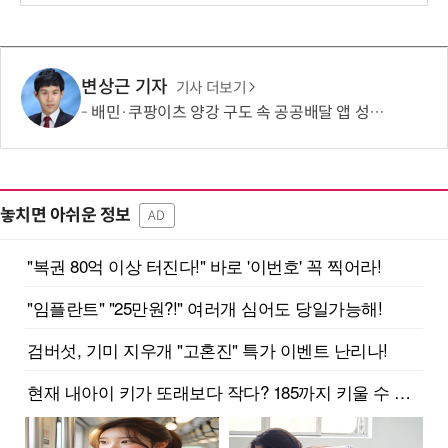
변상근 기자
기사 더보기
배민·쿠팡이츠 양강 구도 속 공공배달 앱 성장 정체…경쟁 활성화 방안은?
놓치면 아쉬운 정보
AD