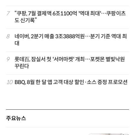
7
“쿠팡, 7월 결제액 6조1100억 '역대 최대'…쿠팡이츠
도 신기록”
8
네이버, 2분기 매출 3조3888억원…분기 기준 역대 최
대
9
롯데百, 잠실서 첫 '서머마켓' 개최…포켓몬 별빛낙원
꾸린다
10
BBQ, 8월 한 달 앱 고객 대상 할인·소스 증정 프로모션
주요뉴스