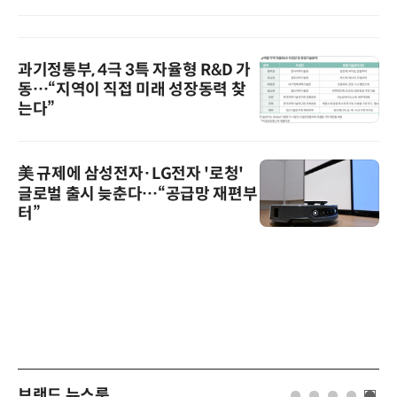
과기정통부, 4극 3특 자율형 R&D 가
동…“지역이 직접 미래 성장동력 찾
는다”
美 규제에 삼성전자·LG전자 '로청'
글로벌 출시 늦춘다…“공급망 재편부
터”
브랜드 뉴스룸