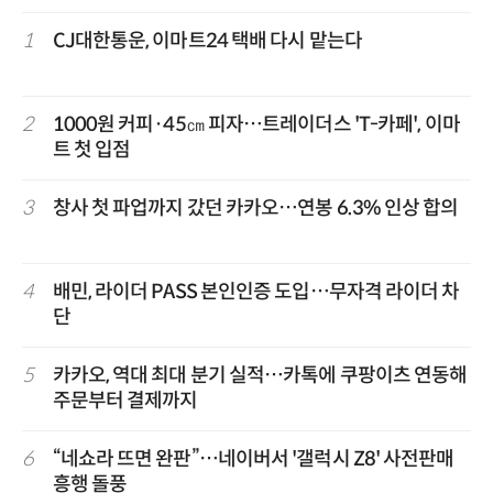
1
CJ대한통운, 이마트24 택배 다시 맡는다
2
1000원 커피·45㎝ 피자…트레이더스 'T-카페', 이마
트 첫 입점
3
창사 첫 파업까지 갔던 카카오…연봉 6.3% 인상 합의
4
배민, 라이더 PASS 본인인증 도입…무자격 라이더 차
단
5
카카오, 역대 최대 분기 실적…카톡에 쿠팡이츠 연동해
주문부터 결제까지
6
“네쇼라 뜨면 완판”…네이버서 '갤럭시 Z8' 사전판매
흥행 돌풍