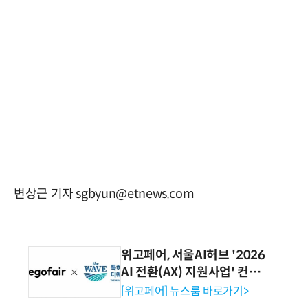
변상근 기자 sgbyun@etnews.com
위고페어, 서울AI허브 '2026
AI 전환(AX) 지원사업' 컨소
시엄 선정
[위고페어] 뉴스룸 바로가기>