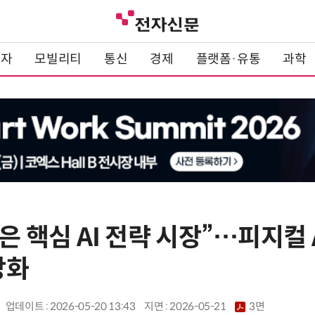
전자
모빌리티
통신
경제
플랫폼·유통
과학
국은 핵심 AI 전략 시장”…피지컬
강화
업데이트 : 2026-05-20 13:43
지면 :
2026-05-21
3면