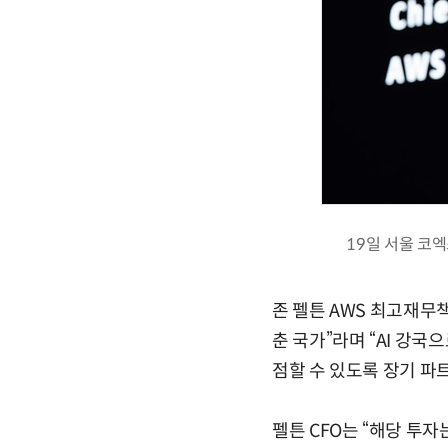
19일 서울 코엑
존 펠튼 AWS 최고재무책
춘 국가”라며 “AI 강국
점할 수 있도록 장기 파
펠튼 CFO는 “해당 투