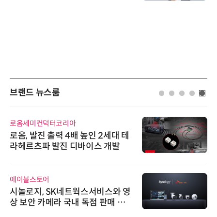
브랜드 뉴스룸
로옴세미컨덕터코리아
로옴, 발진 출력 4배 높인 2세대 테
라헤르츠파 발진 디바이스 개발
에이블스토어
시놀로지, SK네트웍스서비스와 영
상 보안 카메라 국내 독점 판매 파
트너십 체결