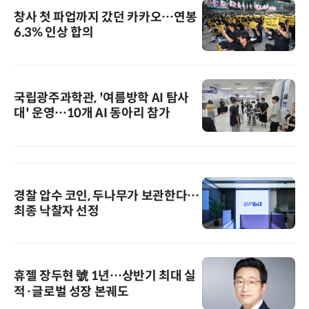
창사 첫 파업까지 갔던 카카오…연봉
6.3% 인상 합의
국립광주과학관, '여름방학 AI 탐사
대' 운영…10개 AI 동아리 참가
경찰 압수 코인, 두나무가 보관한다…
최종 낙찰자 선정
휴젤 장두현 號 1년…상반기 최대 실
적·글로벌 성장 본궤도