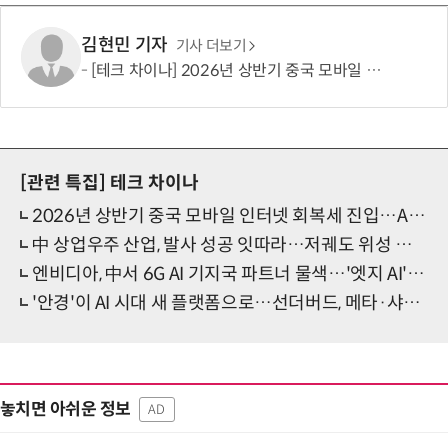
김현민 기자
기사 더보기
[테크 차이나] 2026년 상반기 중국 모바일 인터넷 회복세 진입…AI·숏드라마가 성장 견인
[관련 특집]
테크 차이나
2026년 상반기 중국 모바일 인터넷 회복세 진입…AI·숏드라마가 성장 견인
中 상업우주 산업, 발사 성공 잇따라…저궤도 위성 생태계 확대 속 투자도 가속
엔비디아, 中서 6G AI 기지국 파트너 물색…'엣지 AI' 시대 겨냥한 공급망 구축 본격화
'안경'이 AI 시대 새 플랫폼으로…선더버드, 메타·샤오미와 차세대 컴퓨팅 경쟁
놓치면 아쉬운 정보
AD