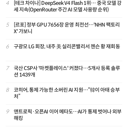
4
[테크 차이나] DeepSeek V4 Flash 1위… 중국 모델 강
세 지속(OpenRouter 주간 AI 모델 사용량 순위)
5
[르포] 정부 GPU 7656장 운영 최전선…'NHN 팩토리
X' 가보니
6
구광모 LG 회장, 내주 美 실리콘밸리서 젠슨 황 재회동
7
국산 CSP사 '마켓플레이스' 커졌다…5개사 등록 솔루
션 1439개
8
코히어, 통제 가능한 소버린 AI 지원…“韓이 아태 승부
처”
9
앤트로픽·오픈AI 이어 메타도…AI가 통제 벗어나 외부
해킹