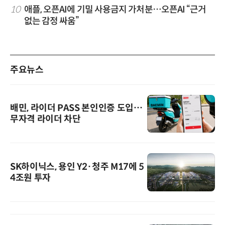
10
애플, 오픈AI에 기밀 사용금지 가처분…오픈AI “근거
없는 감정 싸움”
주요뉴스
배민, 라이더 PASS 본인인증 도입…
무자격 라이더 차단
SK하이닉스, 용인 Y2·청주 M17에 5
4조원 투자