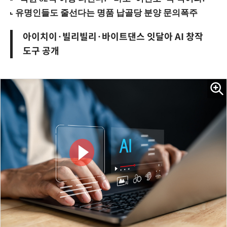
아이치이·빌리빌리·바이트댄스 잇달아 AI 창작
도구 공개