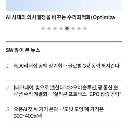
AI 시대의 의사결정을 바꾸는 수리최적화(Optimization): 실제 산업 적용 사례와 활용 전략
SW 많이 본 뉴스
1
韓 AI리더십 공백 장기화… 글로벌 3강 동력 꺼져간다
2
[테크데이, 빛으로 通한다]<2>오이솔루션, 광 통신 솔
루션 수직 계열화…'실리콘 포토닉스·CPO 집중 공략'
3
오픈AI 첫 AI 기기 윤곽…'도넛 모양'에 가격은
300~400달러