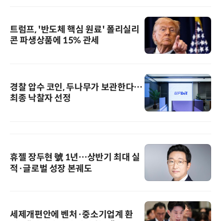
트럼프, '반도체 핵심 원료' 폴리실리
콘 파생상품에 15% 관세
경찰 압수 코인, 두나무가 보관한다…
최종 낙찰자 선정
휴젤 장두현 號 1년…상반기 최대 실
적·글로벌 성장 본궤도
세제개편안에 벤처·중소기업계 환