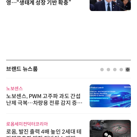
영…“생태계 성장 기반 확충”
브랜드 뉴스룸
노보센스
노보센스, PWM 고주파 과도 간섭
난제 극복…차량용 전류 감지 증폭
기
로옴세미컨덕터코리아
로옴, 발진 출력 4배 높인 2세대 테