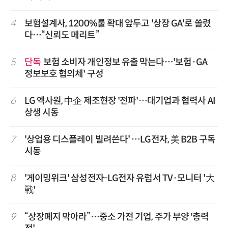
4
보험설계사, 1200%룰 확대 앞두고 '상장 GA'로 쏠렸
다…“신뢰도 메리트”
5
단독
보험 소비자 개인정보 유출 막는다…'보험·GA
정보보호 협의체' 구성
6
LG 엑사원, 中企 제조현장 '전파'…대기업과 협력사 AI
상생 시동
7
'상업용 디스플레이 빌려쓴다' …LG전자, 美 B2B 구독
시동
8
'게이밍위크' 삼성전자-LG전자 유럽서 TV·모니터 '大
戰'
9
“상장폐지 막아라”…중소 가전 기업, 주가 부양 '총력