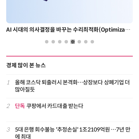
AI 시대의 의사결정을 바꾸는 수리최적화(Optimization): 실제 산업 적용 사례와 활용 전략
경제 많이 본 뉴스
1
올해 코스닥 퇴출러시 본격화…상장보다 상폐기업 더
많아질듯
2
단독
쿠팡에서 카드대출 받는다
3
5대 은행 회수불능 '추정손실' 1조2109억원 …7년 만
에 최대