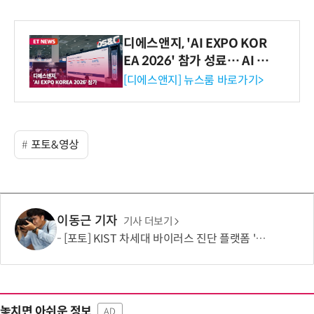
디에스앤지, 'AI EXPO KOR
EA 2026' 참가 성료… AI 전
생애주기 아우르는 통합 솔루
[디에스앤지] 뉴스룸 바로가기>
션 선봬 [영상]
포토&영상
이동근 기자
기사 더보기
[포토] KIST 차세대 바이러스 진단 플랫폼 '퓨전 어세이' 개발
놓치면 아쉬운 정보
AD