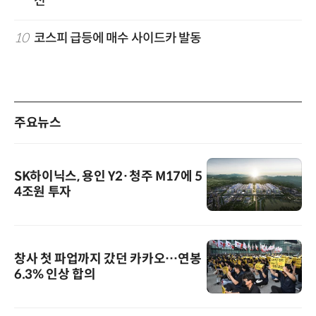
전'
10
코스피 급등에 매수 사이드카 발동
주요뉴스
SK하이닉스, 용인 Y2·청주 M17에 5
4조원 투자
창사 첫 파업까지 갔던 카카오…연봉
6.3% 인상 합의