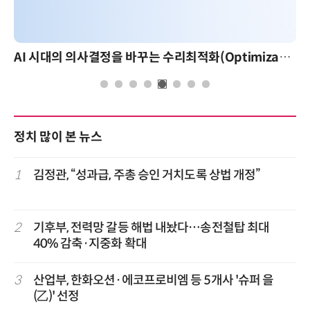
AI 시대의 의사결정을 바꾸는 수리최적화(Optimization): 실제 산업 적용 사례와 활용 전략
정치 많이 본 뉴스
1
김정관, “성과급, 주총 승인 거치도록 상법 개정”
2
기후부, 전력망 갈등 해법 내놨다…송전철탑 최대
40% 감축·지중화 확대
3
산업부, 한화오션·에코프로비엠 등 5개사 '슈퍼 을
(乙)' 선정