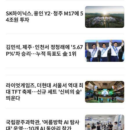
SK하이닉스, 용인 Y2·청주 M17에 5
4조원 투자
김민석, 제주·인천서 정청래에 '5.67
P%'차 승리…누적 득표도 金 1위
라이엇게임즈, 더현대 서울서 역대 최
대 TFT 축제…신규 세트 '신비의 숲'
띄운다
국립광주과학관, '여름방학 AI 탐사
대' 운영…10개 AI 동아리 참가