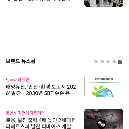
브랜드 뉴스룸
한국태양유전
태양유전, '안전·환경 보고서 202
6' 발간…2030년 SBT 수준 온실
가스 감축 추진
로옴세미컨덕터코리아
로옴, 발진 출력 4배 높인 2세대 테
라헤르츠파 발진 디바이스 개발