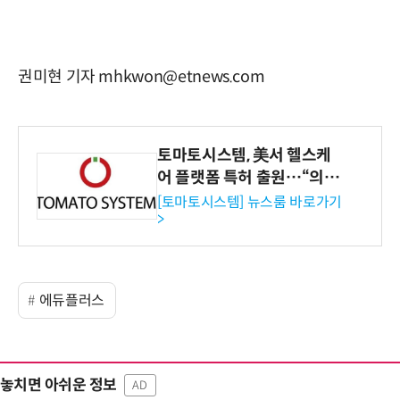
권미현 기자 mhkwon@etnews.com
토마토시스템, 美서 헬스케
어 플랫폼 특허 출원…“의료
기관·보험사 공략”
[토마토시스템] 뉴스룸 바로가기
>
에듀플러스
놓치면 아쉬운 정보
AD