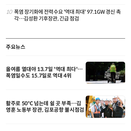
10
폭염 장기화에 전력수요 '역대 최대' 97.1GW 경신 촉
각…김성환 기후장관, 긴급 점검
주요뉴스
올여름 열대야 13.7일 '역대 최다'…
폭염일수도 15.7일로 역대 4위
활주로 50℃ 넘는데 쉴 곳 부족…김
영훈 노동부 장관, 김포공항 불시점검