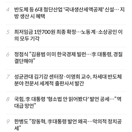
4
반도체 등 6대 첨단산업 '국내생산세액공제' 신설… 지
방 생산 시 혜택
5
최저임금 1만700원 최종 확정…노동계·소상공인 이
의 모두 기각
6
정점식 “김용범 이미 한국경제 빌런…李 대통령, 경질
결단해야”
7
성균관대 김기강 센터장·이영희 교수, 차세대 반도체
분야 전문서 세계적 출판사서 발간
8
국힘, 李 대통령 '형소법 안 읽어봤다' 발언 공세…“역
대급 망언”
9
한병도 “장동혁, 李대통령 발언 왜곡…악의적 정치공
세”