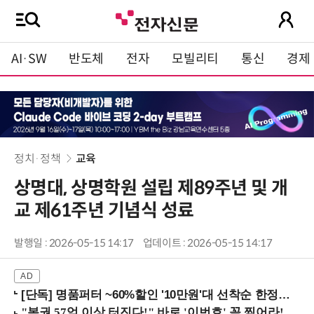
AI·SW
반도체
전자
모빌리티
통신
경제
정치·정책
교육
상명대, 상명학원 설립 제89주년 및 개
교 제61주년 기념식 성료
발행일 : 2026-05-15 14:17
업데이트 : 2026-05-15 14:17
[단독] 명품퍼터 ~60%할인 '10만원'대 선착순 한정판매!