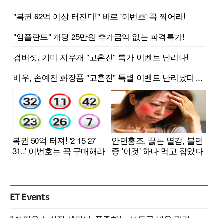
ET Events