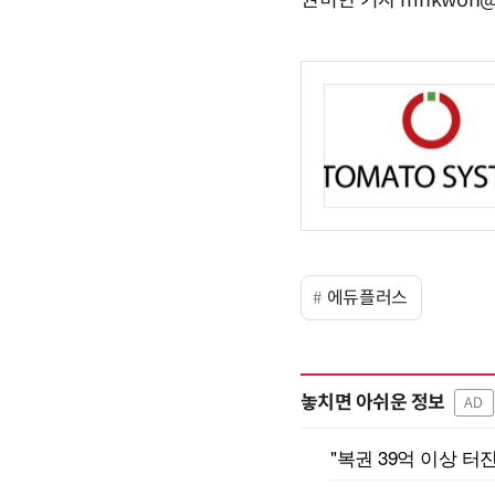
권미현 기자 mhkwon@e
에듀플러스
놓치면 아쉬운 정보
AD