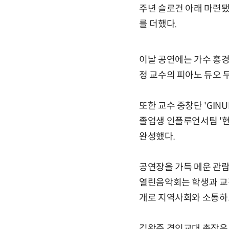
주년 슬로건 아래 마련됐
를 더했다.
이날 공연에는 가수 홍
정 교수의 피아노 듀오 
또한 교수 중창단 'GINU
졸업생 인플루언서팀 '현
완성했다.
공연장을 가득 메운 관람
열린음악회는 학생과 교
개로 지역사회와 소통하
김왕준 경인교대 총장은 