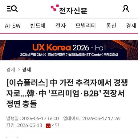
AI·SW
반도체
전자
모빌리티
통신
경제
경제
경제
[이슈플러스] 中 가전 추격자에서 경쟁
자로...韓·中 '프리미엄·B2B' 전장서
정면 충돌
발행일 : 2026-05-17 16:00
업데이트 : 2026-05-17 17:26
지면 :
2026-05-18
4면