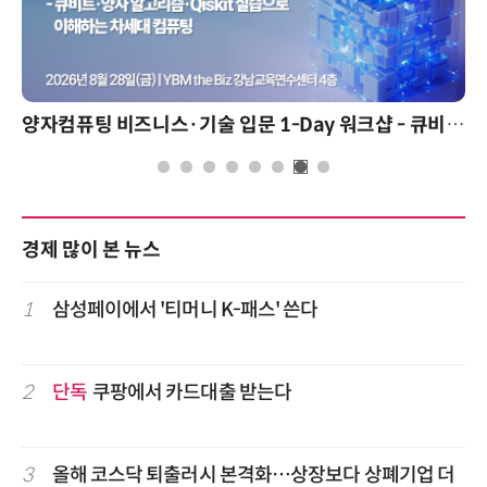
양자컴퓨팅 비즈니스·기술 입문 1-Day 워크샵 - 큐비트·양자 알고리듬·Qiskit 실습으로 이해하는 차세대
경제 많이 본 뉴스
1
삼성페이에서 '티머니 K-패스' 쓴다
2
단독
쿠팡에서 카드대출 받는다
3
올해 코스닥 퇴출러시 본격화…상장보다 상폐기업 더