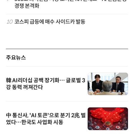
경쟁 본격화
10
코스피 급등에 매수 사이드카 발동
주요뉴스
韓 AI리더십 공백 장기화… 글로벌 3
강 동력 꺼져간다
中 통신사, 'AI 토큰'으로 분기 2兆 벌
었다…한국도 사업화 시동