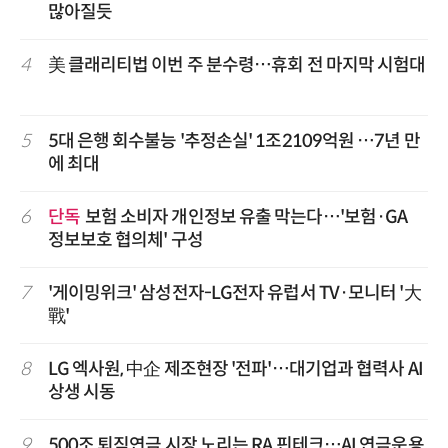
많아질듯
4
美 클래리티법 이번 주 분수령…휴회 전 마지막 시험대
5
5대 은행 회수불능 '추정손실' 1조2109억원 …7년 만
에 최대
6
단독
보험 소비자 개인정보 유출 막는다…'보험·GA
정보보호 협의체' 구성
7
'게이밍위크' 삼성전자-LG전자 유럽서 TV·모니터 '大
戰'
8
LG 엑사원, 中企 제조현장 '전파'…대기업과 협력사 AI
상생 시동
9
500조 퇴직연금 시장 노리는 RA 핀테크…AI 연금운용