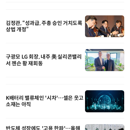
김정관, “성과급, 주총 승인 거치도록
상법 개정”
구광모 LG 회장, 내주 美 실리콘밸리
서 젠슨 황 재회동
K배터리 밸류체인 '시차'…셀은 웃고
소재는 아직
반도체 성장에도 '고용 한파'…올해