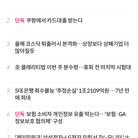
2
단독
쿠팡에서 카드대출 받는다
3
올해 코스닥 퇴출러시 본격화…상장보다 상폐기업 더
많아질듯
4
美 클래리티법 이번 주 분수령…휴회 전 마지막 시험대
5
5대 은행 회수불능 '추정손실' 1조2109억원 …7년 만
에 최대
6
단독
보험 소비자 개인정보 유출 막는다…'보험·GA
정보보호 협의체' 구성
7
'게이밍위크' 삼성전자-LG전자 유럽서 TV·모니터 '大