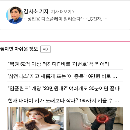
김시소 기자
기사 더보기
'상업용 디스플레이 빌려쓴다' …LG전자, 美 B2B 구독 시동
놓치면 아쉬운 정보
AD