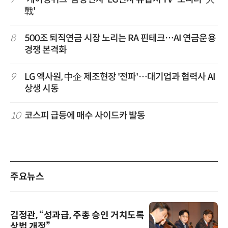
戰'
8
500조 퇴직연금 시장 노리는 RA 핀테크…AI 연금운용
경쟁 본격화
9
LG 엑사원, 中企 제조현장 '전파'…대기업과 협력사 AI
상생 시동
10
코스피 급등에 매수 사이드카 발동
주요뉴스
김정관, “성과급, 주총 승인 거치도록
상법 개정”