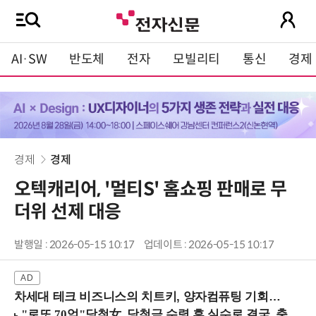
AI·SW
반도체
전자
모빌리티
통신
경제
경제
경제
오텍캐리어, '멀티S' 홈쇼핑 판매로 무
더위 선제 대응
발행일 : 2026-05-15 10:17
업데이트 : 2026-05-15 10:17
차세대 테크 비즈니스의 치트키, 양자컴퓨팅 기회를 선점하라! (8/28 강남역)