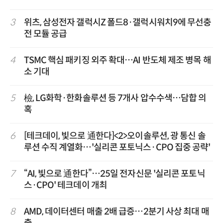
3
위츠, 삼성전자 갤럭시Z 폴드8·갤럭시워치9에 무선충
전 모듈 공급
4
TSMC 핵심 패키징 외주 확대…AI 반도체 제조 병목 해
소 기대
5
檢, LG화학·한화솔루션 등 7개사 압수수색…담합 의
혹
6
[테크데이, 빛으로 通한다]<2>오이솔루션, 광 통신 솔
루션 수직 계열화…'실리콘 포토닉스·CPO 집중 공략'
7
“AI, 빛으로 通한다”…25일 전자신문 '실리콘 포토닉
스·CPO' 테크데이 개최
8
AMD, 데이터센터 매출 2배 급증…2분기 사상 최대 매
출