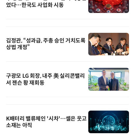
었다…한국도 사업화 시동
김정관, “성과급, 주총 승인 거치도록
상법 개정”
구광모 LG 회장, 내주 美 실리콘밸리
서 젠슨 황 재회동
K배터리 밸류체인 '시차'…셀은 웃고
소재는 아직