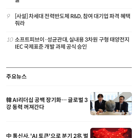
9
[사설] 차세대 전력반도체 R&D, 참여 대기업 파격 혜택
줘라
10
소프트피브이·성균관대, 실내용 3차원 구형 태양전지
IEC 국제표준 개발 과제 공식 승인
주요뉴스
韓 AI리더십 공백 장기화… 글로벌 3
강 동력 꺼져간다
中 통신사, 'AI 토큰'으로 분기 2兆 벌