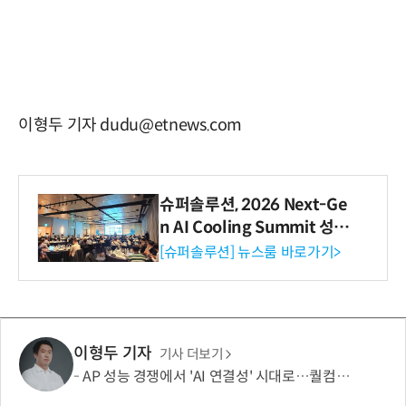
이형두 기자 dudu@etnews.com
슈퍼솔루션, 2026 Next-Ge
n AI Cooling Summit 성황
리 성료
[슈퍼솔루션] 뉴스룸 바로가기>
이형두 기자
기사 더보기
AP 성능 경쟁에서 'AI 연결성' 시대로…퀄컴 영역 확장 본격화