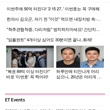
ET Events