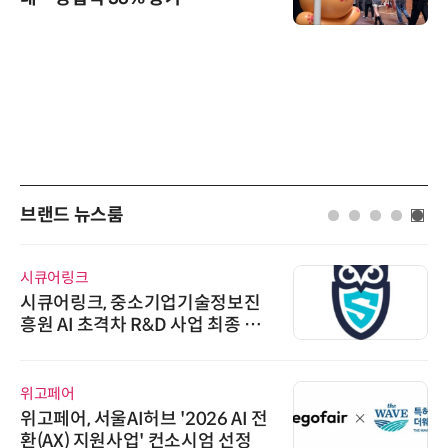
브랜드 뉴스룸
시큐어링크
시큐어링크, 중소기업기술정보진
흥원 AI 초격차 R&D 사업 최종 선
정
위고페어
위고페어, 서울AI허브 '2026 AI 전
환(AX) 지원사업' 컨소시엄 선정