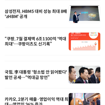
삼성전자, HBM5 대비 성능 최대 8배
'zHBM' 공개
“쿠팡, 7월 결제액 6조1100억 '역대
최대'…쿠팡이츠도 신기록”
국힘, 李 대통령 '형소법 안 읽어봤다'
발언 공세…“역대급 망언”
카카오, 2분기 매출·영업이익 역대 최
대…영업익 36% 증가