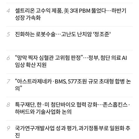
4
셀트리온 고수익 제품, 美 3대 PBM 뚫었다…하반기
성장 가속화
5
진화하는 로봇수술…고난도 난치암 '정조준'
6
“망막 찍자 심혈관 고위험 판정”…정부, 첨단 의료 AI
임상 확산 지원
7
“아스트라제네카·BMS, 577조원 규모 초대형 합병 논
의”
8
특구재단, 한·미 첨단바이오 협력 강화…존스홉킨스·
하버드와 기술사업화 논의
9
국가연구개발사업 성과 평가, 과기정통부로 일원화 추
진