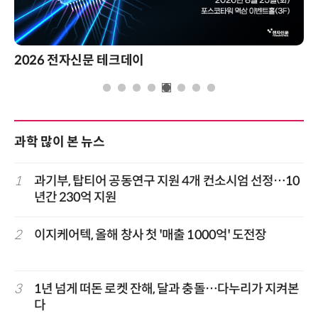
2026 전자신문 테크데이
과학 많이 본 뉴스
1
과기부, 탑티어 공동연구 지원 4개 컨소시엄 선정…10
년간 230억 지원
2
이지케어텍, 올해 창사 첫 '매출 1000억' 도전장
3
1년 넘게 떠돈 로켓 잔해, 달과 충돌…다누리가 지켜본
다