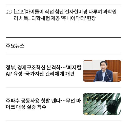
10
[르포]아이들이 직접 첨단 전자현미경 다루며 과학원
리 체득...과학체험 제공 '주니어닥터' 현장
주요뉴스
정부, 경제구조혁신 본격화…'피지컬
AI' 육성·국가자산 관리체계 개편
주파수 공동사용 첫발 뗀다…무선 마
이크 대상 실증 착수