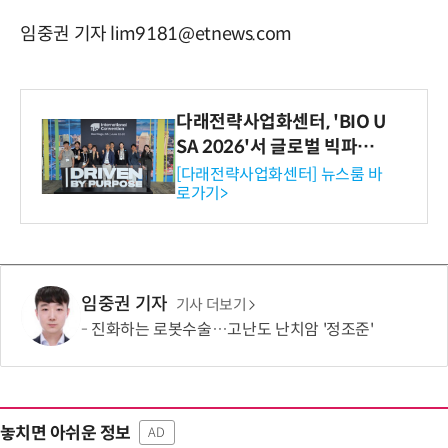
임중권 기자 lim9181@etnews.com
다래전략사업화센터, 'BIO U
SA 2026'서 글로벌 빅파마
와의 비즈니스 미팅 지원…K
[다래전략사업화센터] 뉴스룸 바
로가기>
-바이오 해외 진출 교두보 확
보
임중권 기자
기사 더보기
진화하는 로봇수술…고난도 난치암 '정조준'
놓치면 아쉬운 정보
AD