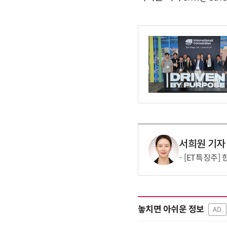
서희원 기자
[ET특징주]
놓치면 아쉬운 정보
AD