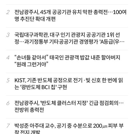
2
전남광주시, 45개 공공기관 유치 막판 총력전…100여
명 추진단 확대 개편
3
국립대구과학관, 대구 인기 관광지 공공기관 1위 선
정…과기정통부 기타공공기관 경영평가 'A등급(우수)'
겹경사
4
“손녀들 같아서” 태국인 관광객 밥값 내준 할아버지
“원래 그런거야”
5
KIST, 기존 반도체 공정으로 전기·빛 신호 한 번에 읽
는 '광반도체 BCI 칩' 구현
6
전남광주시, '반도체 클러스터 지정' 긴급 점검회의…
전방위 총력전
7
박성준 아주대 교수, 공기 중 수분으로 200㎛ 피부 부
착 전지 개발