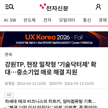
AI·SW
반도체
전자
모빌리티
통신
경제
전국
강원TP, 현장 밀착형 '기술닥터제' 확
대…중소기업 애로 해결 지원
발행일 : 2026-05-12 10:05
업데이트 : 2026-05-12 10:05
차세대 테크 비즈니스의 치트키, 양자컴퓨팅 기회를 선점하라! (8/28 강남역)