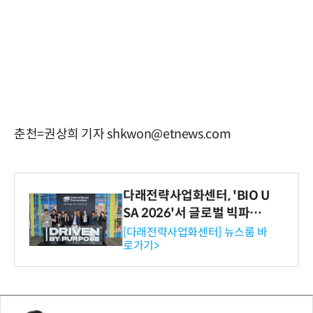
춘천=권상희 기자 shkwon@etnews.com
다래전략사업화센터, 'BIO U
SA 2026'서 글로벌 빅파마
와의 비즈니스 미팅 지원…K
[다래전략사업화센터] 뉴스룸 바
로가기>
-바이오 해외 진출 교두보 확
보