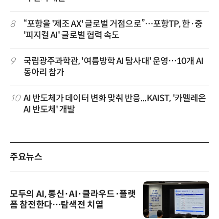
8
“포항을 '제조 AX' 글로벌 거점으로”…포항TP, 한·중
'피지컬 AI' 글로벌 협력 속도
9
국립광주과학관, '여름방학 AI 탐사대' 운영…10개 AI
동아리 참가
10
AI 반도체가 데이터 변화 맞춰 반응...KAIST, '카멜레온
AI 반도체' 개발
주요뉴스
모두의 AI, 통신·AI·클라우드·플랫
폼 참전한다…탐색전 치열