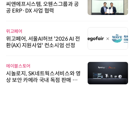
씨앤에프시스템, 오웬스그룹과 공
공 ERP·DX 사업 협력
위고페어
위고페어, 서울AI허브 '2026 AI 전
환(AX) 지원사업' 컨소시엄 선정
에이블스토어
시놀로지, SK네트웍스서비스와 영
상 보안 카메라 국내 독점 판매 파
트너십 체결