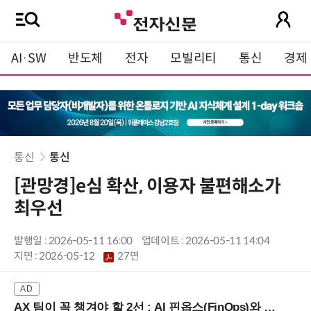
AI·SW
반도체
전자
모빌리티
통신
경제
통신
통신
[관망경]e심 확산, 이용자 불편해소가
최우선
발행일 : 2026-05-11 16:00
업데이트 : 2026-05-11 14:04
지면 :
2026-05-12
27면
AX 팀이 꼭 챙겨야 할 2선 : AI 핀옵스(FinOps)와 토큰 거버넌스 (8/21 잠실역)