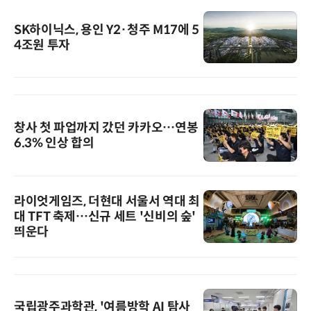
SK하이닉스, 용인 Y2·청주 M17에 5
4조원 투자
창사 첫 파업까지 갔던 카카오…연봉
6.3% 인상 합의
라이엇게임즈, 더현대 서울서 역대 최
대 TFT 축제…신규 세트 '신비의 숲'
띄운다
국립광주과학관, '여름방학 AI 탐사