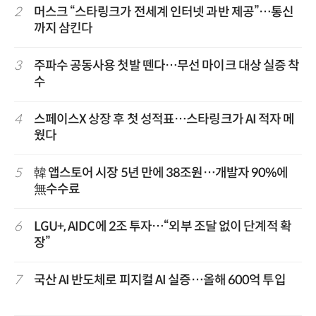
2
머스크 “스타링크가 전세계 인터넷 과반 제공”…통신
까지 삼킨다
3
주파수 공동사용 첫발 뗀다…무선 마이크 대상 실증 착
수
4
스페이스X 상장 후 첫 성적표…스타링크가 AI 적자 메
웠다
5
韓 앱스토어 시장 5년 만에 38조원…개발자 90%에
無수수료
6
LGU+, AIDC에 2조 투자…“외부 조달 없이 단계적 확
장”
7
국산 AI 반도체로 피지컬 AI 실증…올해 600억 투입