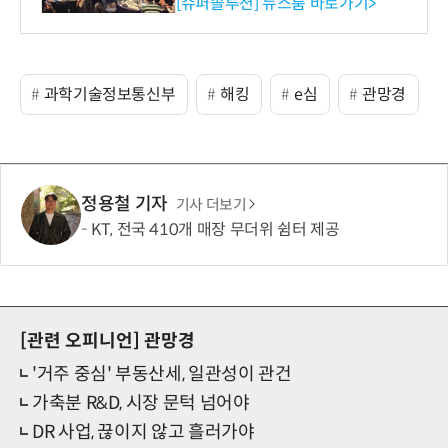
리 성료
[슈퍼솔루션] 뉴스룸 바로가기>
과학기술정보통신부
해킹
e심
관망경
정용철 기자
기사 더보기
KT, 전국 410개 매장 무더위 쉼터 제공
[관련 오피니언]
관망경
'거주 중심' 부동산세, 일관성이 관건
가축분 R&D, 시장 문턱 넘어야
DR 사업, 끊이지 않고 흘러가야