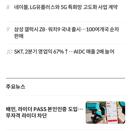
8
네이블, LG유플러스와 5G 특화망 고도화 사업 계약
9
삼성 갤럭시 Z8·워치9 국내 출시…100여개국 순차
판매
10
SKT, 2분기 영업익 67%↑…AIDC 매출 2배 늘어
주요뉴스
배민, 라이더 PASS 본인인증 도입…
무자격 라이더 차단