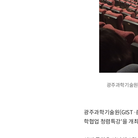
광주과학기술원은
광주과학기술원(GIST·
학협업 청렴특강'을 개최