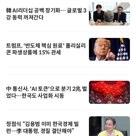
韓 AI리더십 공백 장기화… 글로벌 3
강 동력 꺼져간다
트럼프, '반도체 핵심 원료' 폴리실리
콘 파생상품에 15% 관세
中 통신사, 'AI 토큰'으로 분기 2兆 벌
었다…한국도 사업화 시동
정점식 “김용범 이미 한국경제 빌
런…李 대통령, 경질 결단해야”