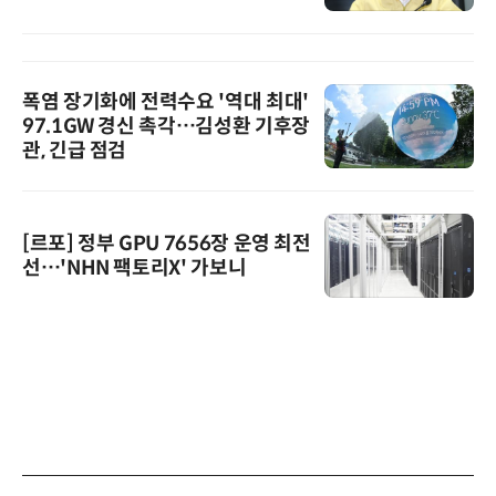
폭염 장기화에 전력수요 '역대 최대'
97.1GW 경신 촉각…김성환 기후장
관, 긴급 점검
[르포] 정부 GPU 7656장 운영 최전
선…'NHN 팩토리X' 가보니