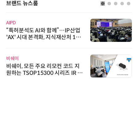
브랜드 뉴스룸
노보센스
노보센스, PWM 고주파 과도 간섭
난제 극복…차량용 전류 감지 증폭
기
다래전략사업화센터
다래전략사업화센터, 'BIO USA 2
026'서 글로벌 빅파마와의 비즈니
스 미팅 지원…K-바이오 해외 진출
교두보 확보
로옴세미컨덕터코리아
로옴, 업계 최고 수준의 Wide-SOA
구현한 차량용 MOSFET 개발