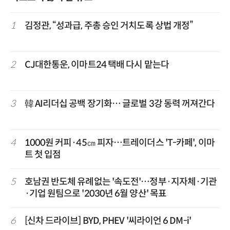
1
김정관, “성과급, 주총 승인 거치도록 상법 개정”
2
CJ대한통운, 이마트24 택배 다시 맡는다
3
韓 AI리더십 공백 장기화… 글로벌 3강 동력 꺼져간다
4
1000원 커피·45㎝ 피자…트레이더스 'T-카페', 이마
트 첫 입점
5
호남권 반도체 유례없는 '속도전'…정부·지자체·기관
·기업 원팀으로 '2030년 6월 양산' 목표
6
[신차 드라이브] BYD, PHEV '씨라이언 6 DM-i'