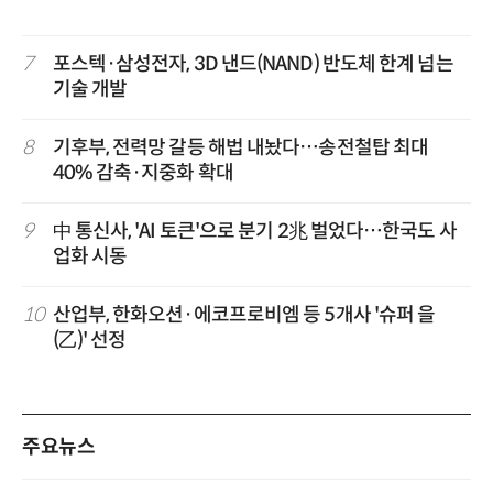
7
포스텍·삼성전자, 3D 낸드(NAND) 반도체 한계 넘는
기술 개발
8
기후부, 전력망 갈등 해법 내놨다…송전철탑 최대
40% 감축·지중화 확대
9
中 통신사, 'AI 토큰'으로 분기 2兆 벌었다…한국도 사
업화 시동
10
산업부, 한화오션·에코프로비엠 등 5개사 '슈퍼 을
(乙)' 선정
주요뉴스