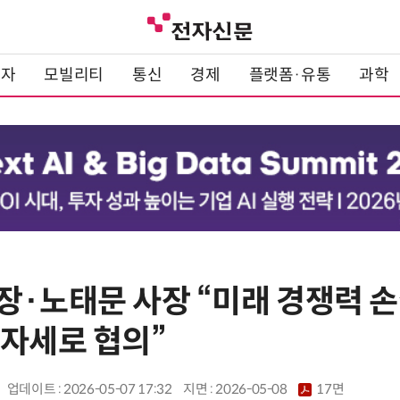
전자
모빌리티
통신
경제
플랫폼·유통
과학
장·노태문 사장 “미래 경쟁력 
 자세로 협의”
업데이트 : 2026-05-07 17:32
지면 :
2026-05-08
17면