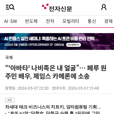
AI·SW
반도체
전자
모빌리티
통신
경제
국제
“'아바타' 나비족은 내 얼굴”… 페루 원
주민 배우, 제임스 카메론에 소송
발행일 : 2026-05-07 22:30
업데이트 : 2026-05-07 15:48
차세대 테크 비즈니스의 치트키, 양자컴퓨팅 기회를 선점하라! (8/28 강남역)