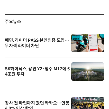
주요뉴스
배민, 라이더 PASS 본인인증 도입…
무자격 라이더 차단
SK하이닉스, 용인 Y2·청주 M17에 5
4조원 투자
창사 첫 파업까지 갔던 카카오…연봉
6.3% 인상 합의