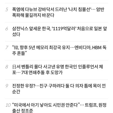
5
폭염에 다뉴브 강바닥서 드러난 '나치 침몰선'… 암반
폭파해 물길까지 바꾼다
6
삼전닉스 앞세운 한국, '1119억달러' 처음으로 일본 앞
섰다
7
“韓, 향후 5년 메모리 최강국 유지…엔비디아, HBM 독
주 흔들”
8
日서 벤틀리 몰다 사고낸 유명 한국인 인플루언서 체
포… 7대 연쇄추돌 후 도망가
9
진정한 우정?…친구 구하려다 둘 다 의자 틈에 목이 낀
순간
10
“미국에서 아기 낳아도 시민권 안준다”… 트럼프, 원정
출산 정조준