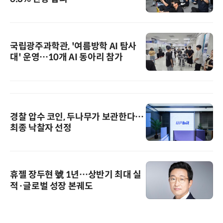
국립광주과학관, '여름방학 AI 탐사
대' 운영…10개 AI 동아리 참가
경찰 압수 코인, 두나무가 보관한다…
최종 낙찰자 선정
휴젤 장두현 號 1년…상반기 최대 실
적·글로벌 성장 본궤도