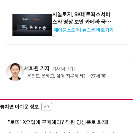
시놀로지, SK네트웍스서비
스와 영상 보안 카메라 국내
독점 판매 파트너십 체결
[에이블스토어] 뉴스룸 바로가기
>
서희원 기자
기사 더보기
운전도 못하고, 삶이 지루해서?…97세 英 할머니, 비행기 날개에 매달렸다
놓치면 아쉬운 정보
AD