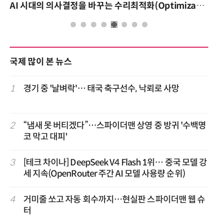
AI 시대의 의사결정을 바꾸는 수리최적화(Optimization): 실제 산업 적용 사례와 활용 전략
국제 많이 본 뉴스
1
경기 중 '날벼락'… 태국 축구선수, 낙뢰로 사망
2
“냄새 못 버티겠다”…스파이더맨 상영 중 방귀 '수백명
코 막고 대피'
3
[테크 차이나] DeepSeek V4 Flash 1위… 중국 모델 강
세 지속(OpenRouter 주간 AI 모델 사용량 순위)
4
거미줄 쏘고 자동 회수까지…현실판 스파이더맨 웹 슈
터