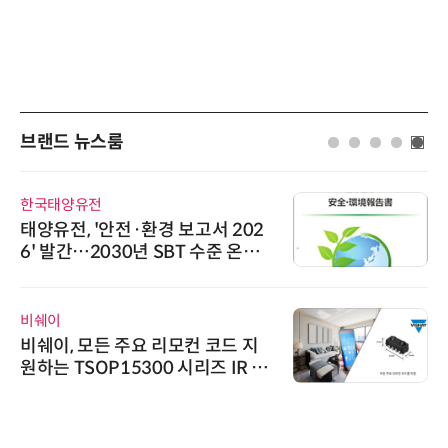
브랜드 뉴스룸
한국태양유전
태양유전, '안전·환경 보고서 202
6' 발간…2030년 SBT 수준 온실
가스 감축 추진
비쉐이
비쉐이, 모든 주요 리모컨 코드 지
원하는 TSOP15300 시리즈 IR 수
신기 출시