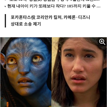
포카혼타스役 코리안카 킬처, 카메론·디즈니
상대로 소송 제기