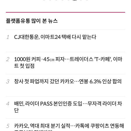
플랫폼유통 많이 본 뉴스
1
CJ대한통운, 이마트24 택배 다시 맡는다
2
1000원 커피·45㎝ 피자…트레이더스 'T-카페', 이마
트 첫 입점
3
창사 첫 파업까지 갔던 카카오…연봉 6.3% 인상 합의
4
배민, 라이더 PASS 본인인증 도입…무자격 라이더 차
단
5
카카오, 역대 최대 분기 실적…카톡에 쿠팡이츠 연동해