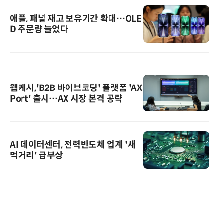
애플, 패널 재고 보유기간 확대…OLE
D 주문량 늘었다
웹케시,'B2B 바이브코딩' 플랫폼 'AX
Port' 출시…AX 시장 본격 공략
AI 데이터센터, 전력반도체 업계 '새
먹거리' 급부상