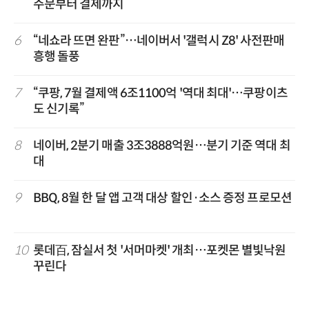
주문부터 결제까지
6
“네쇼라 뜨면 완판”…네이버서 '갤럭시 Z8' 사전판매
흥행 돌풍
7
“쿠팡, 7월 결제액 6조1100억 '역대 최대'…쿠팡이츠
도 신기록”
8
네이버, 2분기 매출 3조3888억원…분기 기준 역대 최
대
9
BBQ, 8월 한 달 앱 고객 대상 할인·소스 증정 프로모션
10
롯데百, 잠실서 첫 '서머마켓' 개최…포켓몬 별빛낙원
꾸린다