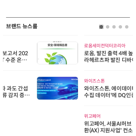
브랜드 뉴스룸
로옴세미컨덕터코리아
로옴, 발진 출력 4배 높인 2세대 테
라헤르츠파 발진 디바이스 개발
와이즈스톤
와이즈스톤, 에이데이타 'SCV 기반
수집 데이터'에 DQ인증 최고 등급
수여
위고페어
위고페어, 서울AI허브 '2026 AI 전
환(AX) 지원사업' 컨소시엄 선정