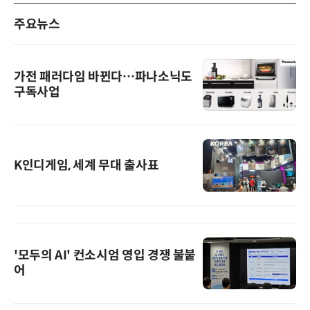
주요뉴스
가전 패러다임 바뀐다…파나소닉도
구독사업
K인디게임, 세계 무대 출사표
'모두의 AI' 컨소시엄 영입 경쟁 불붙
어