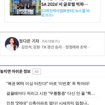
SA 2026'서 글로벌 빅파마
와의 비즈니스 미팅 지원…K
[다래전략사업화센터] 뉴스룸 바
로가기>
-바이오 해외 진출 교두보 확
보
정다은 기자
기사 더보기
김민석, 강원·TK 경선 승리…정청래와 초박빙 승부 지속
놓치면 아쉬운 정보
AD