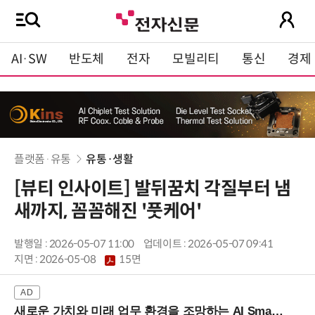
AI·SW
반도체
전자
모빌리티
통신
경제
플랫폼·유통
유통·생활
[뷰티 인사이트] 발뒤꿈치 각질부터 냄
새까지, 꼼꼼해진 '풋케어'
발행일 : 2026-05-07 11:00
업데이트 : 2026-05-07 09:41
지면 :
2026-05-08
15면
새로운 가치와 미래 업무 환경을 조망하는 AI Smart Work Summit 2026 (9/11 코엑스)