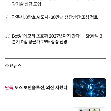
광기술 신규 도입
9
광주시, 3만호 AI도시·30만㎡ 첨단산단 조성 검토
10
BofA “메모리 초호황 2027년까지 간다”…SK하닉 3
분기 D램 평균가 25% 상승 전망
주요뉴스
단독
토스 보안솔루션, 외산 지웠다