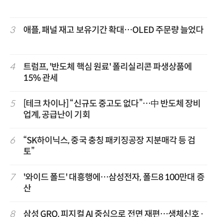
3
애플, 패널 재고 보유기간 확대…OLED 주문량 늘었다
4
트럼프, '반도체 핵심 원료' 폴리실리콘 파생상품에
15% 관세
5
[테크 차이나] “신규도 중고도 없다”…中 반도체 장비
업계, 공급난이 기회
6
“SK하이닉스, 중국 충칭 패키징공장 지분매각 등 검
토”
7
'와이드 폴드' 대흥행에…삼성전자, 폴드8 100만대 증
산
8
삼성 GRO, 피지컬 AI 중심으로 전면 재편…생체신호·