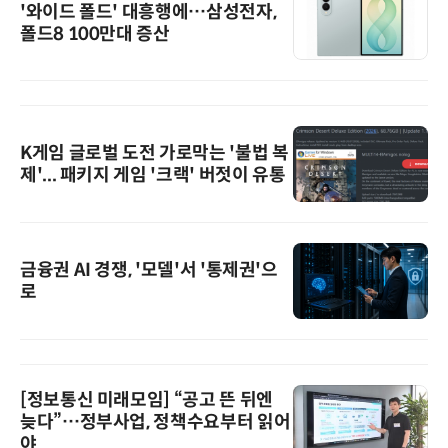
'와이드 폴드' 대흥행에…삼성전자,
폴드8 100만대 증산
K게임 글로벌 도전 가로막는 '불법 복
제'... 패키지 게임 '크랙' 버젓이 유통
금융권 AI 경쟁, '모델'서 '통제권'으
로
[정보통신 미래모임] “공고 뜬 뒤엔
늦다”…정부사업, 정책수요부터 읽어
야