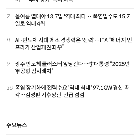
7
올여름 열대야 13.7일 '역대 최다'…폭염일수도 15.7
일로 역대 4위
8
AI·반도체 시대 제조 경쟁력은 '전력'…IEA “에너지 인
프라가 산업패권 좌우”
9
광주 반도체 클러스터 앞당긴다…李대통령 “2028년
軍공항 임시배치”
10
폭염 장기화에 전력수요 '역대 최대' 97.1GW 경신 촉
각…김성환 기후장관, 긴급 점검
주요뉴스