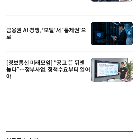
금융권 AI 경쟁, '모델'서 '통제권'으
로
[정보통신 미래모임] “공고 뜬 뒤엔
늦다”…정부사업, 정책수요부터 읽어
야