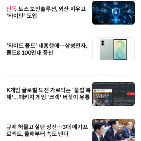
단독
토스 보안솔루션, 외산 지우고
'타이탄' 도입
'와이드 폴드' 대흥행에…삼성전자,
폴드8 100만대 증산
K게임 글로벌 도전 가로막는 '불법 복
제'... 패키지 게임 '크랙' 버젓이 유통
규제 허물고 실탄 장전…3대 메가프
로젝트, 올해부터 속도 낸다