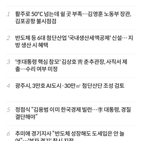
1
활주로 50℃ 넘는데 쉴 곳 부족…김영훈 노동부 장관,
김포공항 불시점검
2
반도체 등 6대 첨단산업 '국내생산세액공제' 신설… 지
방 생산 시 혜택
3
'李대통령 핵심 참모' 김상호 靑 춘추관장, 사직서 제
출…수리 여부 미정
4
광주시, 3만호 AI도시·30만㎡ 첨단산단 조성 검토
5
정점식 “김용범 이미 한국경제 빌런…李 대통령, 경질
결단해야”
6
추미애 경기지사 “반도체 성장해도 도세입은 안 늘
어”…'부자 경기' 착시 지적