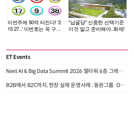
ET Events
Next AI & Big Data Summit 2026 엘타워 6층 그레이스홀 개최 (9/18)
B2B에서 B2C까지, 현장 실제 운영사례 : 동원그룹·OCI·다이닝브랜즈그룹·당근 (8/27)