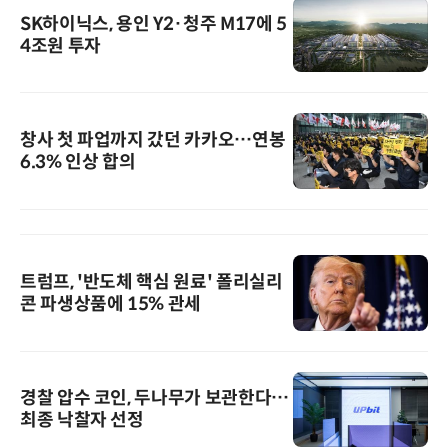
SK하이닉스, 용인 Y2·청주 M17에 5
4조원 투자
창사 첫 파업까지 갔던 카카오…연봉
6.3% 인상 합의
트럼프, '반도체 핵심 원료' 폴리실리
콘 파생상품에 15% 관세
경찰 압수 코인, 두나무가 보관한다…
최종 낙찰자 선정