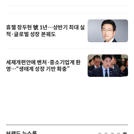
휴젤 장두현 號 1년…상반기 최대 실
적·글로벌 성장 본궤도
세제개편안에 벤처·중소기업계 환
영…“생태계 성장 기반 확충”
브랜드 뉴스룸