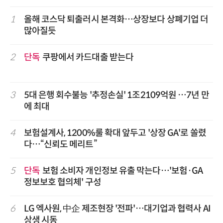
1
올해 코스닥 퇴출러시 본격화…상장보다 상폐기업 더
많아질듯
2
단독
쿠팡에서 카드대출 받는다
3
5대 은행 회수불능 '추정손실' 1조2109억원 …7년 만
에 최대
4
보험설계사, 1200%룰 확대 앞두고 '상장 GA'로 쏠렸
다…“신뢰도 메리트”
5
단독
보험 소비자 개인정보 유출 막는다…'보험·GA
정보보호 협의체' 구성
6
LG 엑사원, 中企 제조현장 '전파'…대기업과 협력사 AI
상생 시동