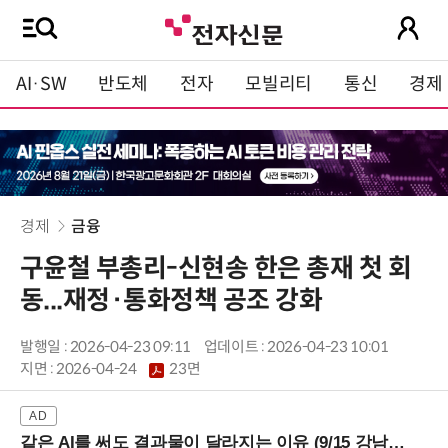
AI·SW
반도체
전자
모빌리티
통신
경제
경제
금융
구윤철 부총리-신현송 한은 총재 첫 회
동...재정·통화정책 공조 강화
발행일 : 2026-04-23 09:11
업데이트 : 2026-04-23 10:01
지면 :
2026-04-24
23면
같은 AI를 써도 결과물이 달라지는 이유 (9/15 강남역)