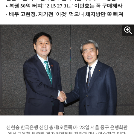
신현송 한국은행 신임 총재(오른쪽)가 23일 서울 중구 은행회관