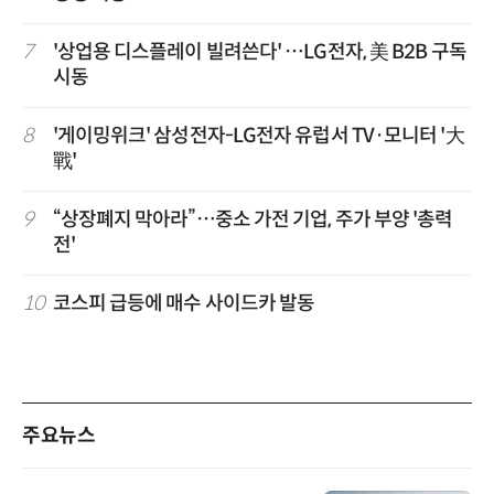
7
'상업용 디스플레이 빌려쓴다' …LG전자, 美 B2B 구독
시동
8
'게이밍위크' 삼성전자-LG전자 유럽서 TV·모니터 '大
戰'
9
“상장폐지 막아라”…중소 가전 기업, 주가 부양 '총력
전'
10
코스피 급등에 매수 사이드카 발동
주요뉴스