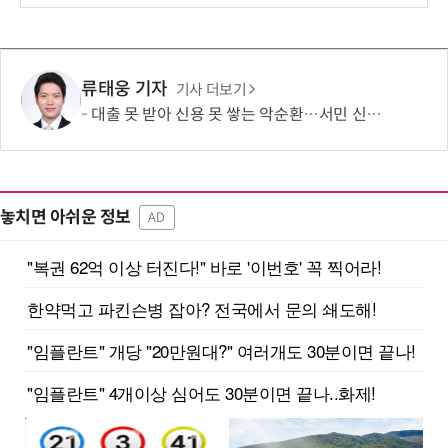
류태웅 기자
기사 더보기
대출 못 받아 신용 못 쌓는 악순환…서민 신용평가 사각지대 메운다
놓치면 아쉬운 정보
AD