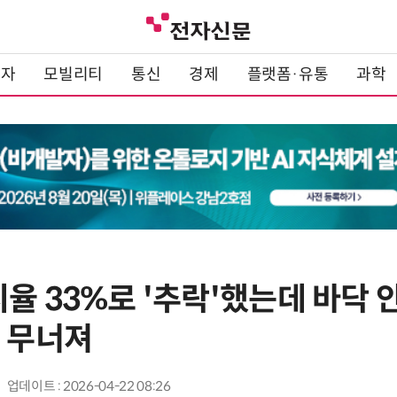
전자
모빌리티
통신
경제
플랫폼·유통
과학
지율 33%로 '추락'했는데 바닥
더 무너져
업데이트 : 2026-04-22 08:26