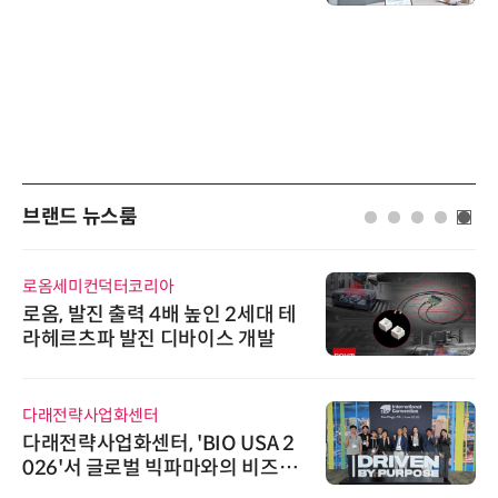
브랜드 뉴스룸
로옴세미컨덕터코리아
로옴, 발진 출력 4배 높인 2세대 테
라헤르츠파 발진 디바이스 개발
다래전략사업화센터
다래전략사업화센터, 'BIO USA 2
026'서 글로벌 빅파마와의 비즈니
스 미팅 지원…K-바이오 해외 진출