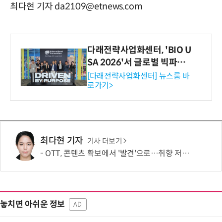
최다현 기자 da2109@etnews.com
다래전략사업화센터, 'BIO U
SA 2026'서 글로벌 빅파마
와의 비즈니스 미팅 지원…K
[다래전략사업화센터] 뉴스룸 바
로가기>
-바이오 해외 진출 교두보 확
보
최다현 기자
기사 더보기
OTT, 콘텐츠 확보에서 '발견'으로…취향 저격이 이탈 막는다
놓치면 아쉬운 정보
AD