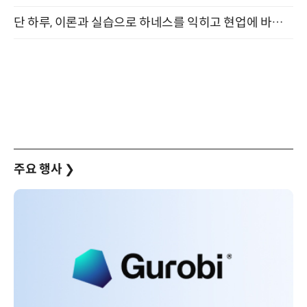
단 하루, 이론과 실습으로 하네스를 익히고 현업에 바로 쓰는 핸즈온 워크숍 (8/20)
주요 행사
❯