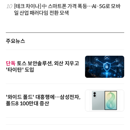
10
[테크 차이나] 中 스마트폰 가격 폭등…AI·5G로 모바
일 산업 패러다임 전환 모색
주요뉴스
단독
토스 보안솔루션, 외산 지우고
'타이탄' 도입
'와이드 폴드' 대흥행에…삼성전자,
폴드8 100만대 증산