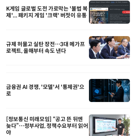
K게임 글로벌 도전 가로막는 '불법 복
제'... 패키지 게임 '크랙' 버젓이 유통
규제 허물고 실탄 장전…3대 메가프
로젝트, 올해부터 속도 낸다
금융권 AI 경쟁, '모델'서 '통제권'으
로
[정보통신 미래모임] “공고 뜬 뒤엔
늦다”…정부사업, 정책수요부터 읽어
야