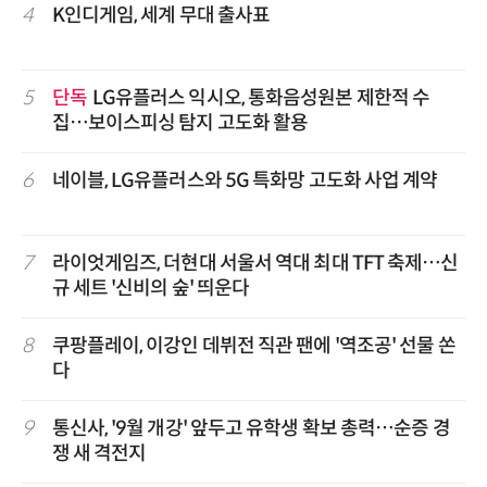
4
K인디게임, 세계 무대 출사표
5
단독
LG유플러스 익시오, 통화음성원본 제한적 수
집…보이스피싱 탐지 고도화 활용
6
네이블, LG유플러스와 5G 특화망 고도화 사업 계약
7
라이엇게임즈, 더현대 서울서 역대 최대 TFT 축제…신
규 세트 '신비의 숲' 띄운다
8
쿠팡플레이, 이강인 데뷔전 직관 팬에 '역조공' 선물 쏜
다
9
통신사, '9월 개강' 앞두고 유학생 확보 총력…순증 경
쟁 새 격전지