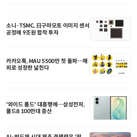
소니·TSMC, 日구마모토 이미지 센서
공정에 9조원 합작 투자
카카오톡, MAU 5500만 첫 돌파…해
외로 성장판 넓힌다
'와이드 폴드' 대흥행에…삼성전자,
폴드8 100만대 증산
AI·반도체 시대 제조 경쟁력은 '전