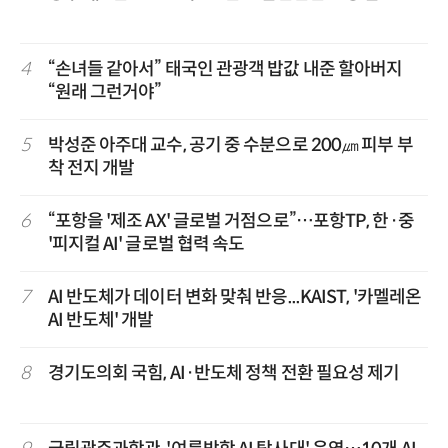
4
“손녀들 같아서” 태국인 관광객 밥값 내준 할아버지
“원래 그런거야”
5
박성준 아주대 교수, 공기 중 수분으로 200㎛ 피부 부
착 전지 개발
6
“포항을 '제조 AX' 글로벌 거점으로”…포항TP, 한·중
'피지컬 AI' 글로벌 협력 속도
7
AI 반도체가 데이터 변화 맞춰 반응...KAIST, '카멜레온
AI 반도체' 개발
8
경기도의회 국힘, AI·반도체 정책 전환 필요성 제기