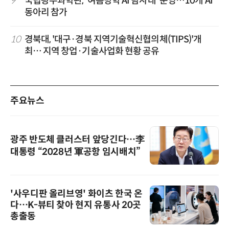
9
국립광주과학관, '여름방학 AI 탐사대' 운영…10개 AI
동아리 참가
10
경북대, '대구·경북 지역기술혁신협의체(TIPS)'개
최… 지역 창업·기술사업화 현황 공유
주요뉴스
광주 반도체 클러스터 앞당긴다…李
대통령 “2028년 軍공항 임시배치”
'사우디판 올리브영' 화이츠 한국 온
다…K-뷰티 찾아 현지 유통사 20곳
총출동