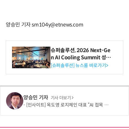
양승민 기자 sm104y@etnews.com
슈퍼솔루션, 2026 Next-Ge
n AI Cooling Summit 성황
리 성료
[슈퍼솔루션] 뉴스룸 바로가기>
양승민 기자
기사 더보기
[인사이트] 옥도영 로지체인 대표 “AI 접목 다중분광 기술로 글로벌 비전분석 시장 도전”