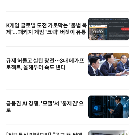
K게임 글로벌 도전 가로막는 '불법 복
제'... 패키지 게임 '크랙' 버젓이 유통
규제 허물고 실탄 장전…3대 메가프
로젝트, 올해부터 속도 낸다
금융권 AI 경쟁, '모델'서 '통제권'으
로