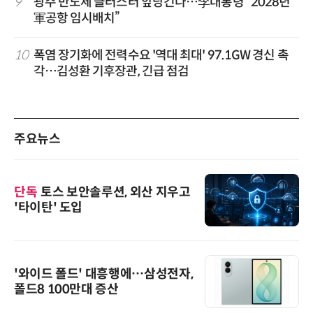
9
광주 반도체 클러스터 앞당긴다…李대통령 “2028년
軍공항 임시배치”
10
폭염 장기화에 전력수요 '역대 최대' 97.1GW 경신 촉
각…김성환 기후장관, 긴급 점검
주요뉴스
단독
토스 보안솔루션, 외산 지우고
'타이탄' 도입
'와이드 폴드' 대흥행에…삼성전자,
폴드8 100만대 증산