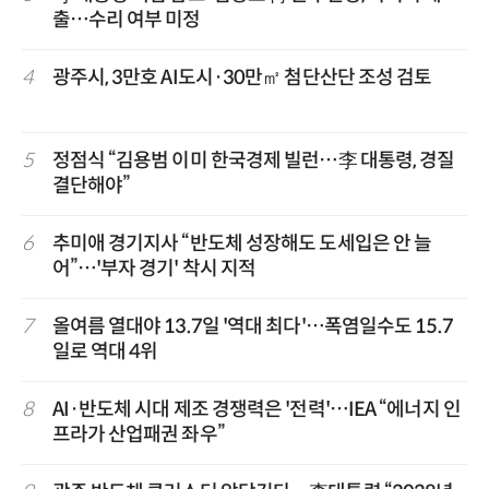
출…수리 여부 미정
4
광주시, 3만호 AI도시·30만㎡ 첨단산단 조성 검토
5
정점식 “김용범 이미 한국경제 빌런…李 대통령, 경질
결단해야”
6
추미애 경기지사 “반도체 성장해도 도세입은 안 늘
어”…'부자 경기' 착시 지적
7
올여름 열대야 13.7일 '역대 최다'…폭염일수도 15.7
일로 역대 4위
8
AI·반도체 시대 제조 경쟁력은 '전력'…IEA “에너지 인
프라가 산업패권 좌우”