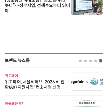
[정보통신 미래모임] “공고 뜬 뒤엔
늦다”…정부사업, 정책수요부터 읽어
야
브랜드 뉴스룸
위고페어
위고페어, 서울AI허브 '2026 AI 전
환(AX) 지원사업' 컨소시엄 선정
한국태양유전