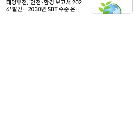
태양유전, '안전·환경 보고서 202
6' 발간…2030년 SBT 수준 온실
가스 감축 추진