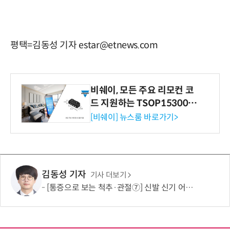
평택=김동성 기자 estar@etnews.com
비쉐이, 모든 주요 리모컨 코
드 지원하는 TSOP15300 시
리즈 IR 수신기 출시
[비쉐이] 뉴스룸 바로가기>
김동성 기자
기사 더보기
[통증으로 보는 척추·관절⑦] 신발 신기 어려운 골반 통증…고관절 질환 의심