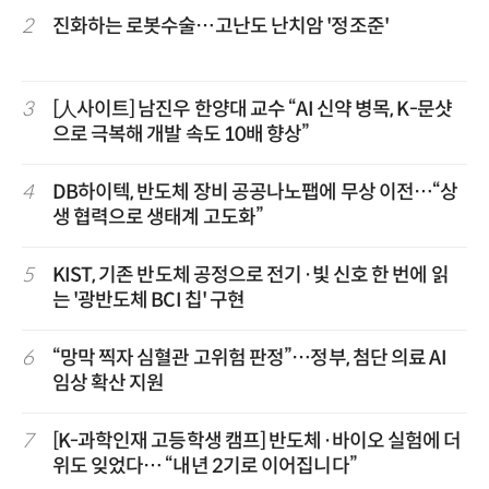
2
진화하는 로봇수술…고난도 난치암 '정조준'
3
[人사이트] 남진우 한양대 교수 “AI 신약 병목, K-문샷
으로 극복해 개발 속도 10배 향상”
4
DB하이텍, 반도체 장비 공공나노팹에 무상 이전…“상
생 협력으로 생태계 고도화”
5
KIST, 기존 반도체 공정으로 전기·빛 신호 한 번에 읽
는 '광반도체 BCI 칩' 구현
6
“망막 찍자 심혈관 고위험 판정”…정부, 첨단 의료 AI
임상 확산 지원
7
[K-과학인재 고등학생 캠프] 반도체·바이오 실험에 더
위도 잊었다… “내년 2기로 이어집니다”