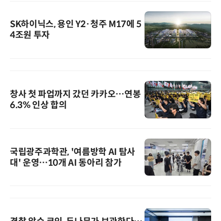
SK하이닉스, 용인 Y2·청주 M17에 5
4조원 투자
창사 첫 파업까지 갔던 카카오…연봉
6.3% 인상 합의
국립광주과학관, '여름방학 AI 탐사
대' 운영…10개 AI 동아리 참가