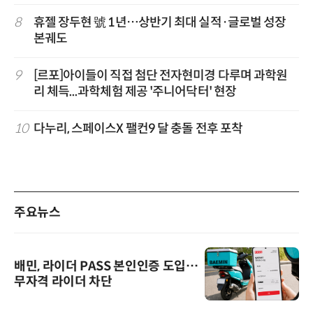
8
휴젤 장두현 號 1년…상반기 최대 실적·글로벌 성장
본궤도
9
[르포]아이들이 직접 첨단 전자현미경 다루며 과학원
리 체득...과학체험 제공 '주니어닥터' 현장
10
다누리, 스페이스X 팰컨9 달 충돌 전후 포착
주요뉴스
배민, 라이더 PASS 본인인증 도입…
무자격 라이더 차단