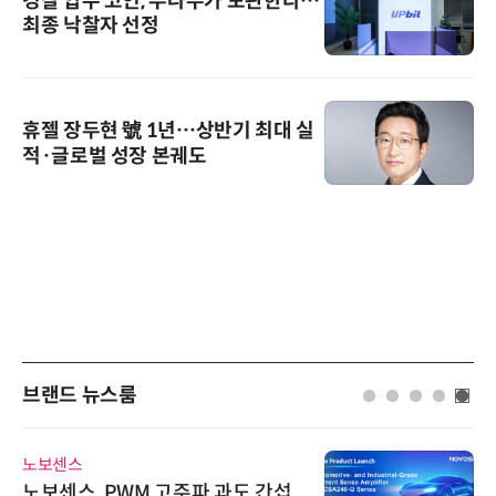
경찰 압수 코인, 두나무가 보관한다…
최종 낙찰자 선정
휴젤 장두현 號 1년…상반기 최대 실
적·글로벌 성장 본궤도
브랜드 뉴스룸
노보센스
노보센스, PWM 고주파 과도 간섭