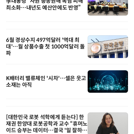
李대통령 “자원 총동원해 폭염 피해
최소화…내년도 예산안에도 반영”
6월 경상수지 497억달러 '역대 최
대'…월 상품수출 첫 1000억달러 돌
파
K배터리 밸류체인 '시차'…셀은 웃고
소재는 아직
[대한민국 로봇 석학에게 듣는다] 한
재권 한양대 로봇공학과 교수 “휴머노
이드 승부는 데이터…결국 '일 잘하는