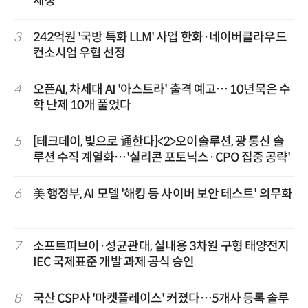
제정
3
242억원 '국방 특화 LLM' 사업 한화·네이버클라우드
컨소시엄 우협 선정
4
오픈AI, 차세대 AI '아스트라' 출격 예고… 10년묵은 수
학 난제 10개 풀었다
5
[테크데이, 빛으로 通한다]<2>오이솔루션, 광 통신 솔
루션 수직 계열화…'실리콘 포토닉스·CPO 집중 공략'
6
美 행정부, AI 모델 '해킹 등 사이버 보안 테스트' 의무화
7
소프트피브이·성균관대, 실내용 3차원 구형 태양전지
IEC 국제표준 개발 과제 공식 승인
8
국산 CSP사 '마켓플레이스' 커졌다…5개사 등록 솔루