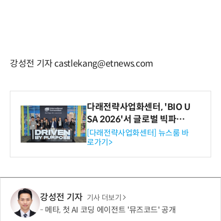
강성전 기자 castlekang@etnews.com
다래전략사업화센터, 'BIO U
SA 2026'서 글로벌 빅파마
와의 비즈니스 미팅 지원…K
[다래전략사업화센터] 뉴스룸 바
로가기>
-바이오 해외 진출 교두보 확
보
강성전 기자
기사 더보기
메타, 첫 AI 코딩 에이전트 '뮤즈코드' 공개