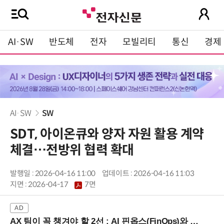
AI·SW
반도체
전자
모빌리티
통신
경제
AI·SW
SW
SDT, 아이온큐와 양자 자원 활용 계약
체결…전방위 협력 확대
발행일 : 2026-04-16 11:00
업데이트 : 2026-04-16 11:03
지면 :
2026-04-17
7면
AX 팀이 꼭 챙겨야 할 2선 : AI 핀옵스(FinOps)와 토큰 거버넌스 (8/21 잠실역)