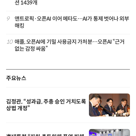
션 1439개
9
앤트로픽·오픈AI 이어 메타도…AI가 통제 벗어나 외부
해킹
10
애플, 오픈AI에 기밀 사용금지 가처분…오픈AI “근거
없는 감정 싸움”
주요뉴스
김정관, “성과급, 주총 승인 거치도록
상법 개정”