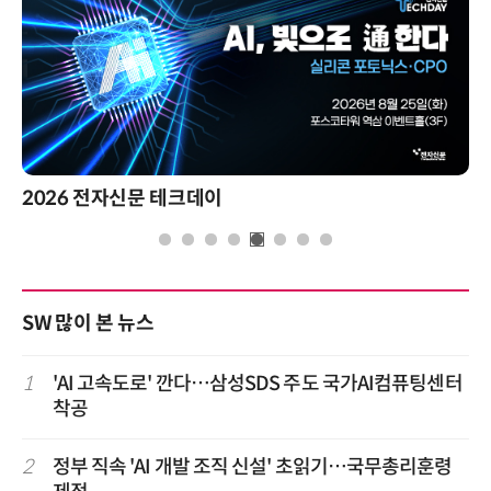
2026 전자신문 테크데이
SW 많이 본 뉴스
1
'AI 고속도로' 깐다…삼성SDS 주도 국가AI컴퓨팅센터
착공
2
정부 직속 'AI 개발 조직 신설' 초읽기…국무총리훈령