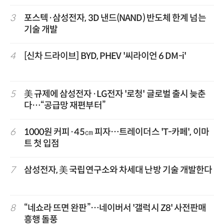
3
포스텍·삼성전자, 3D 낸드(NAND) 반도체 한계 넘는
기술 개발
4
[신차 드라이브] BYD, PHEV '씨라이언 6 DM-i'
5
美 규제에 삼성전자·LG전자 '로청' 글로벌 출시 늦춘
다…“공급망 재편부터”
6
1000원 커피·45㎝ 피자…트레이더스 'T-카페', 이마
트 첫 입점
7
삼성전자, 美 국립연구소와 차세대 난방 기술 개발한다
8
“네쇼라 뜨면 완판”…네이버서 '갤럭시 Z8' 사전판매
흥행 돌풍