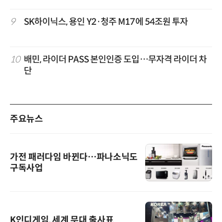
9
SK하이닉스, 용인 Y2·청주 M17에 54조원 투자
10
배민, 라이더 PASS 본인인증 도입…무자격 라이더 차
단
주요뉴스
가전 패러다임 바뀐다…파나소닉도
구독사업
K인디게임, 세계 무대 출사표