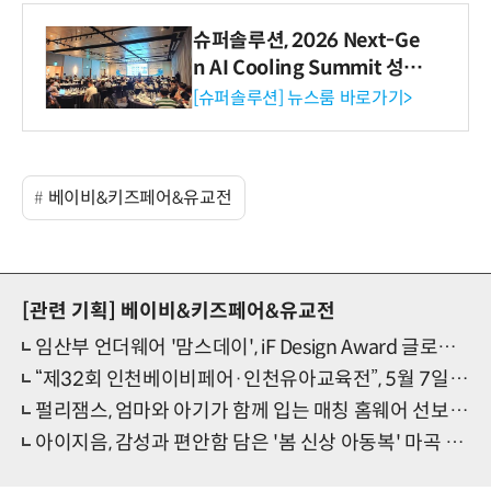
슈퍼솔루션, 2026 Next-Ge
n AI Cooling Summit 성황
리 성료
[슈퍼솔루션] 뉴스룸 바로가기>
베이비&키즈페어&유교전
[관련 기획]
베이비&키즈페어&유교전
임산부 언더웨어 '맘스데이', iF Design Award 글로벌 수상
“제32회 인천베이비페어·인천유아교육전”, 5월 7일 송도컨벤시아에서 개막
펄리잼스, 엄마와 아기가 함께 입는 매칭 홈웨어 선보인다
아이지음, 감성과 편안함 담은 '봄 신상 아동복' 마곡 베이비페어에서 선보여