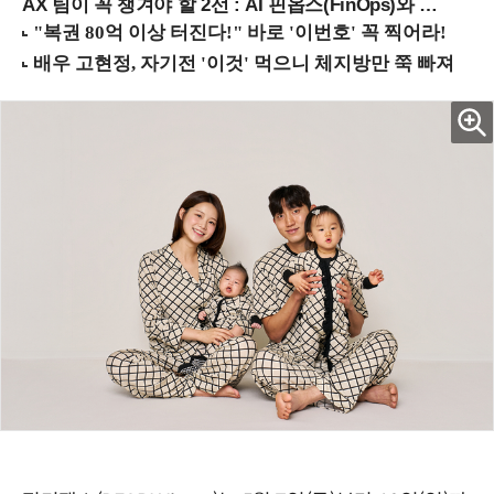
AX 팀이 꼭 챙겨야 할 2선 : AI 핀옵스(FinOps)와 토큰 거버넌스 (8/21 잠실역)