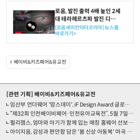
로옴, 발진 출력 4배 높인 2세
대 테라헤르츠파 발진 디바이
스 개발
[로옴세미컨덕터코리아] 뉴스룸
바로가기>
베이비&키즈페어&유교전
[관련 기획]
베이비&키즈페어&유교전
임산부 언더웨어 '맘스데이', iF Design Award 글로벌 수상
“제32회 인천베이비페어·인천유아교육전”, 5월 7일 송도컨벤시아에서 개막
펄리잼스, 엄마와 아기가 함께 입는 매칭 홈웨어 선보인다
아이지음, 감성과 편안함 담은 '봄 신상 아동복' 마곡 베이비페어에서 선보여