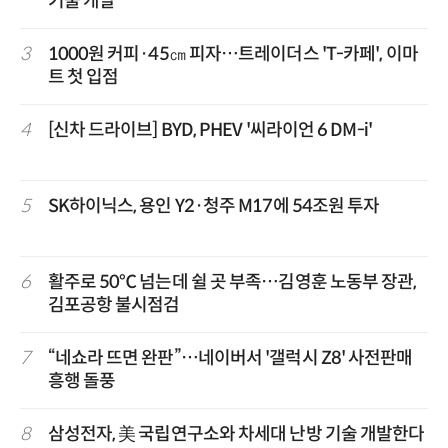
기술 개발
3
1000원 커피·45㎝ 피자…트레이더스 'T-카페', 이마
트 첫 입점
4
[신차 드라이브] BYD, PHEV '씨라이언 6 DM-i'
5
SK하이닉스, 용인 Y2·청주 M17에 54조원 투자
6
활주로 50℃ 넘는데 쉴 곳 부족…김영훈 노동부 장관,
김포공항 불시점검
7
“네쇼라 뜨면 완판”…네이버서 '갤럭시 Z8' 사전판매
흥행 돌풍
8
삼성전자, 美 국립연구소와 차세대 난방 기술 개발한다