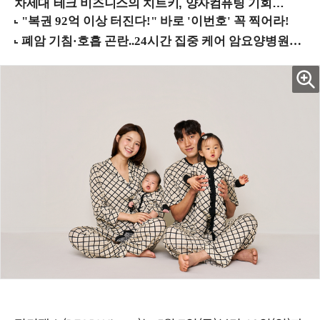
차세대 테크 비즈니스의 치트키, 양자컴퓨팅 기회를 선점하라! (8/28 강남역)