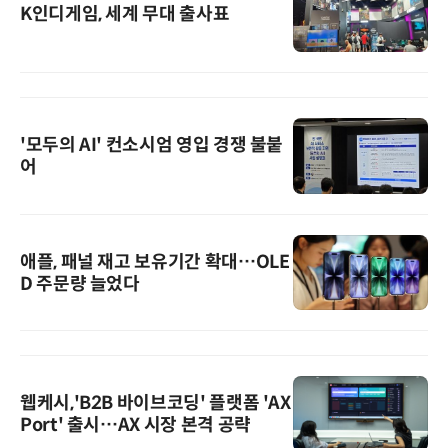
K인디게임, 세계 무대 출사표
'모두의 AI' 컨소시엄 영입 경쟁 불붙
어
애플, 패널 재고 보유기간 확대…OLE
D 주문량 늘었다
웹케시,'B2B 바이브코딩' 플랫폼 'AX
Port' 출시…AX 시장 본격 공략