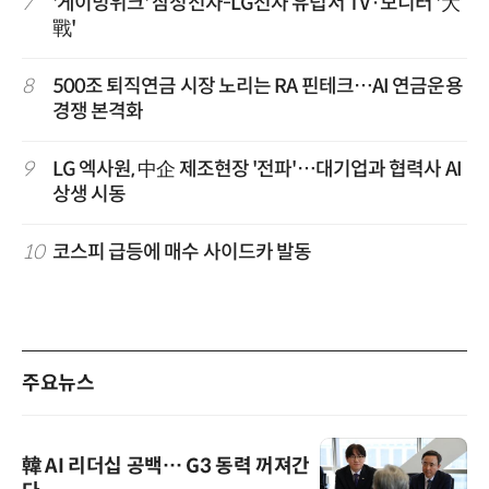
7
'게이밍위크' 삼성전자-LG전자 유럽서 TV·모니터 '大
戰'
8
500조 퇴직연금 시장 노리는 RA 핀테크…AI 연금운용
경쟁 본격화
9
LG 엑사원, 中企 제조현장 '전파'…대기업과 협력사 AI
상생 시동
10
코스피 급등에 매수 사이드카 발동
주요뉴스
韓 AI 리더십 공백… G3 동력 꺼져간