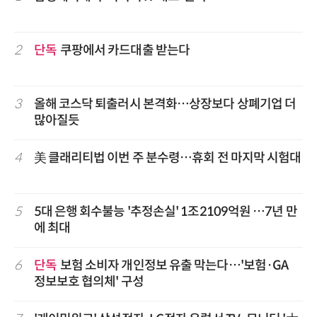
2
단독
쿠팡에서 카드대출 받는다
3
올해 코스닥 퇴출러시 본격화…상장보다 상폐기업 더
많아질듯
4
美 클래리티법 이번 주 분수령…휴회 전 마지막 시험대
5
5대 은행 회수불능 '추정손실' 1조2109억원 …7년 만
에 최대
6
단독
보험 소비자 개인정보 유출 막는다…'보험·GA
정보보호 협의체' 구성