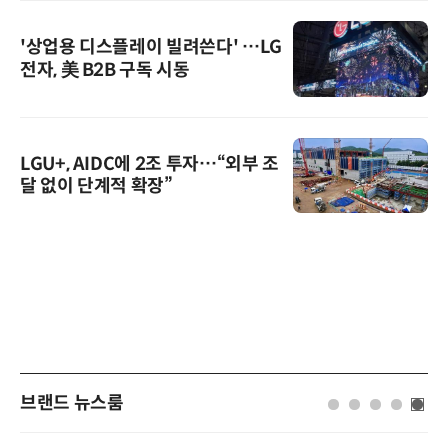
'상업용 디스플레이 빌려쓴다' …LG
전자, 美 B2B 구독 시동
LGU+, AIDC에 2조 투자…“외부 조
달 없이 단계적 확장”
브랜드 뉴스룸