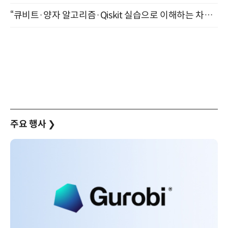
“큐비트·양자 알고리즘·Qiskit 실습으로 이해하는 차세대 컴퓨팅” (8/28)
주요 행사
❯