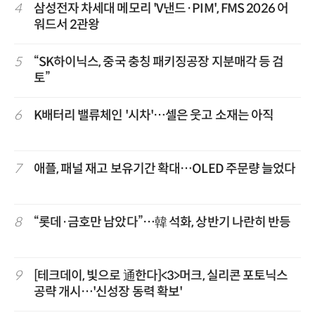
4
삼성전자 차세대 메모리 'V낸드·PIM', FMS 2026 어
워드서 2관왕
5
“SK하이닉스, 중국 충칭 패키징공장 지분매각 등 검
토”
6
K배터리 밸류체인 '시차'…셀은 웃고 소재는 아직
7
애플, 패널 재고 보유기간 확대…OLED 주문량 늘었다
8
“롯데·금호만 남았다”…韓 석화, 상반기 나란히 반등
9
[테크데이, 빛으로 通한다]<3>머크, 실리콘 포토닉스
공략 개시…'신성장 동력 확보'