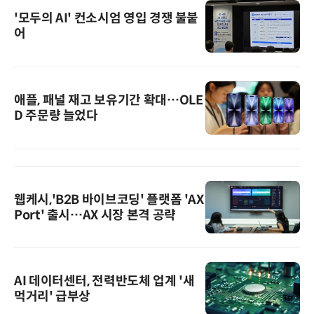
'모두의 AI' 컨소시엄 영입 경쟁 불붙
어
애플, 패널 재고 보유기간 확대…OLE
D 주문량 늘었다
웹케시,'B2B 바이브코딩' 플랫폼 'AX
Port' 출시…AX 시장 본격 공략
AI 데이터센터, 전력반도체 업계 '새
먹거리' 급부상