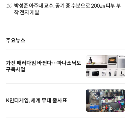
10
박성준 아주대 교수, 공기 중 수분으로 200㎛ 피부 부
착 전지 개발
주요뉴스
가전 패러다임 바뀐다…파나소닉도
구독사업
K인디게임, 세계 무대 출사표