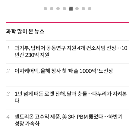
과학 많이 본 뉴스
1
과기부, 탑티어 공동연구 지원 4개 컨소시엄 선정…10
년간 230억 지원
2
이지케어텍, 올해 창사 첫 '매출 1000억' 도전장
3
1년 넘게 떠돈 로켓 잔해, 달과 충돌…다누리가 지켜본
다
4
셀트리온 고수익 제품, 美 3대 PBM 뚫었다…하반기
성장 가속화