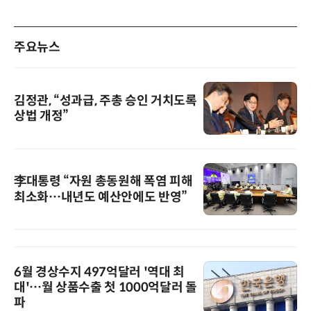
주요뉴스
김정관, “성과급, 주총 승인 거치도록
상법 개정”
李대통령 “자원 총동원해 폭염 피해
최소화…내년도 예산안에도 반영”
6월 경상수지 497억달러 '역대 최
대'…월 상품수출 첫 1000억달러 돌
파