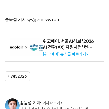
송윤섭 기자 sys@etnews.com
위고페어, 서울AI허브 '2026
AI 전환(AX) 지원사업' 컨소
시엄 선정
[위고페어] 뉴스룸 바로가기>
WIS2026
송윤섭 기자
기사 더보기