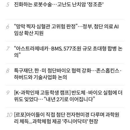
5
진화하는 로봇수술…고난도 난치암 '정조준'
6
“망막 찍자 심혈관 고위험 판정”…정부, 첨단 의료 AI
임상 확산 지원
7
“아스트라제네카·BMS, 577조원 규모 초대형 합병 논
의”
8
특구재단, 한·미 첨단바이오 협력 강화…존스홉킨스·
하버드와 기술사업화 논의
9
[K-과학인재 고등학생 캠프] 반도체·바이오 실험에 더
위도 잊었다… “내년 2기로 이어집니다”
10
[르포]아이들이 직접 첨단 전자현미경 다루며 과학원
리 체득...과학체험 제공 '주니어닥터' 현장