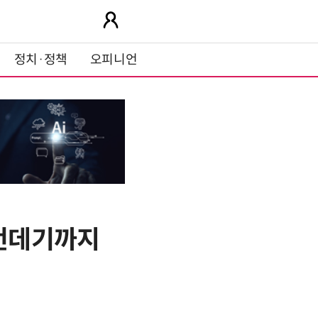
정치·정책
오피니언
 번데기까지