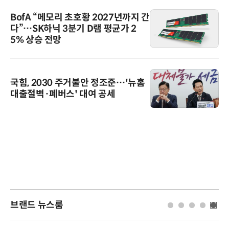
BofA “메모리 초호황 2027년까지 간
다”…SK하닉 3분기 D램 평균가 2
5% 상승 전망
국힘, 2030 주거불안 정조준…'뉴홈
대출절벽·폐버스' 대여 공세
브랜드 뉴스룸