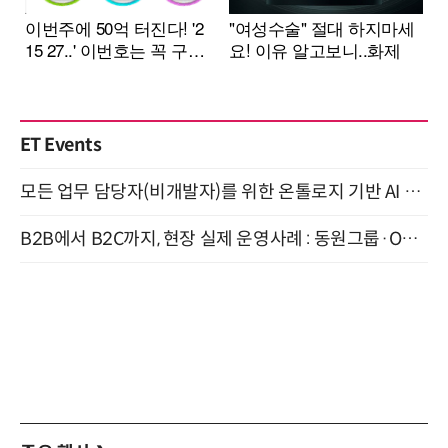
ET Events
모든 업무 담당자(비개발자)를 위한 온톨로지 기반 AI 지식체계 설계 1-day 워크숍 8월 20일 개최
B2B에서 B2C까지, 현장 실제 운영사례 : 동원그룹·OCI·다이닝브랜즈그룹·당근 (8/27)