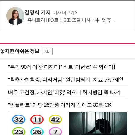
김명희 기자
기사 더보기
유니트리 IPO로 1.3조 조달 나서…中 첫 휴머노이드 상장사 탄생 임박
놓치면 아쉬운 정보
AD