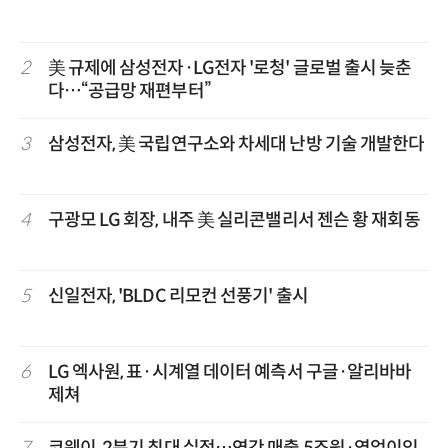
2
美 규제에 삼성전자·LG전자 '로청' 글로벌 출시 늦춘
다…“공급망 재편부터”
3
삼성전자, 美 국립연구소와 차세대 난방 기술 개발한다
4
구광모 LG 회장, 내주 美 실리콘밸리서 젠슨 황 재회동
5
신일전자, 'BLDC 리모컨 선풍기' 출시
6
LG 엑사원, 표·시계열 데이터 예측서 구글·알리바바
제쳐