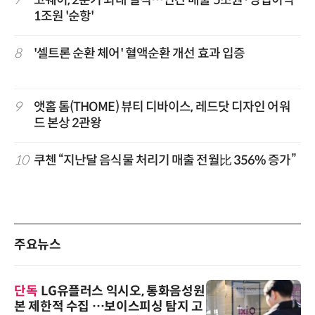
7
코웨이, 2분기 최대 실적…연간 매출 5조원·영업이익
1조원 '순항'
8
'셀트론 순환 체어' 혈액순환 개선 효과 입증
9
앳홈 톰(THOME) 뷰티 디바이스, 레드닷 디자인 어워
드 본상 2관왕
10
쿠첸 “지난달 음식물 처리기 매출 전월比 356% 증가”
주요뉴스
단독
LG유플러스 익시오, 통화음성원
본 제한적 수집 …보이스피싱 탐지 고