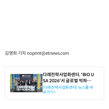
김명희 기자 noprint@etnews.com
다래전략사업화센터, 'BIO U
SA 2026'서 글로벌 빅파마
와의 비즈니스 미팅 지원…K
[다래전략사업화센터] 뉴스룸 바
로가기>
-바이오 해외 진출 교두보 확
보