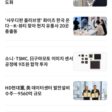
도화
'사우디판 올리브영' 화이츠 한국 온
다…K-뷰티 찾아 현지 유통사 20곳
총출동
소니·TSMC, 日구마모토 이미지 센서
공정에 9조원 합작 투자
HD현대重, 美 데이터센터 발전설비
수주…9560억 규모